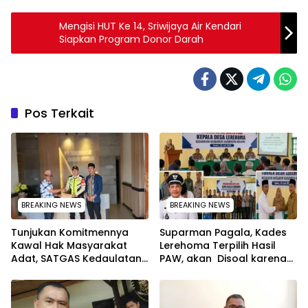
Mengisi HUT Ke 14, Sriwijaya Air Kendari
Siapkan Program Donor Darah
Pos Terkait
BREAKING NEWS
BREAKING NEWS
Tunjukan Komitmennya
Suparman Pagala, Kades
Kawal Hak Masyarakat
Lerehoma Terpilih Hasil
Adat, SATGAS Kedaulatan
PAW, akan Disoal karena
Sumber Daya DPP LAT
Rangkap Jabatan Kepala
Sultra Surati PT SCM Routa
Security di PT TPM