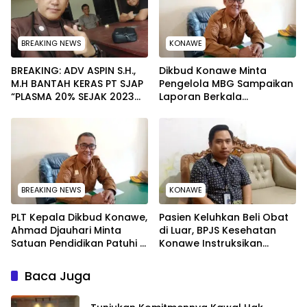
BREAKING NEWS
KONAWE
BREAKING: ADV ASPIN S.H.,
Dikbud Konawe Minta
M.H BANTAH KERAS PT SJAP
Pengelola MBG Sampaikan
“PLASMA 20% SEJAK 2023
Laporan Berkala
TIDAK PERNAH SAMPAI KE
Pelaksanaan Program
WARGA WAWOONE!
Makan Bergizi Gratis
BREAKING NEWS
KONAWE
PLT Kepala Dikbud Konawe,
Pasien Keluhkan Beli Obat
Ahmad Djauhari Minta
di Luar, BPJS Kesehatan
Satuan Pendidikan Patuhi 7
Konawe Instruksikan
Poin Ini saat SPMB
Rumah Sakit Ganti Uang
Pasien
Baca Juga