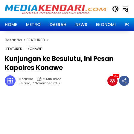
Langsung
ke
konten
HOME
METRO
DAERAH
NEWS
EKONOMI
POLI
Beranda
FEATURED
FEATURED
KONAWE
Kunjungan ke Besulutu, Ini Pesan
Kapolres Konawe
762
Medkom
2 Min Baca
Selasa, 7 November 2017