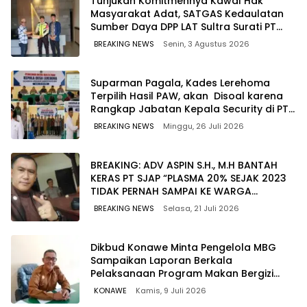
Tunjukan Komitmennya Kawal Hak
Masyarakat Adat, SATGAS Kedaulatan
Sumber Daya DPP LAT Sultra Surati PT
SCM Routa
BREAKING NEWS
Senin, 3 Agustus 2026
Suparman Pagala, Kades Lerehoma
Terpilih Hasil PAW, akan Disoal karena
Rangkap Jabatan Kepala Security di PT
TPM
BREAKING NEWS
Minggu, 26 Juli 2026
BREAKING: ADV ASPIN S.H., M.H BANTAH
KERAS PT SJAP “PLASMA 20% SEJAK 2023
TIDAK PERNAH SAMPAI KE WARGA
WAWOONE!
BREAKING NEWS
Selasa, 21 Juli 2026
Dikbud Konawe Minta Pengelola MBG
Sampaikan Laporan Berkala
Pelaksanaan Program Makan Bergizi
Gratis
KONAWE
Kamis, 9 Juli 2026