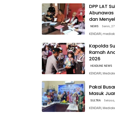
‎DPP LAT Su
Abunawas 
dan Menye
NEWS
Senin, 27
KENDARI, mediak
Kapolda Su
Ramah Anak
2026
HEADLINE NEWS
KENDARI, Media
Pakai Busan
Masuk Jua
SULTRA
Selasa,
KENDARI, Mediak