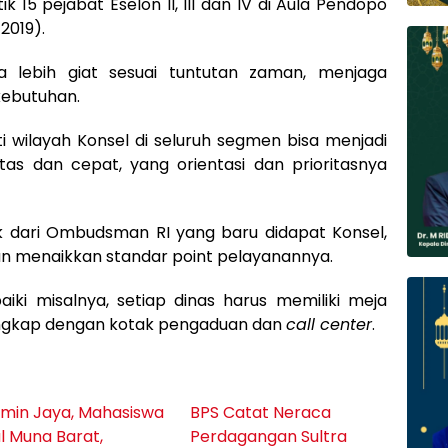
 15 pejabat Eselon II, III dan IV di Aula Pendopo
2019).
a lebih giat sesuai tuntutan zaman, menjaga
 kebutuhan.
 wilayah Konsel di seluruh segmen bisa menjadi
ntas dan cepat, yang orientasi dan prioritasnya
lik dari Ombudsman RI yang baru didapat Konsel,
an menaikkan standar point pelayanannya.
aiki misalnya, setiap dinas harus memiliki meja
lengkap dengan kotak pengaduan dan
call center
.
min Jaya, Mahasiswa
BPS Catat Neraca
l Muna Barat,
Perdagangan Sultra