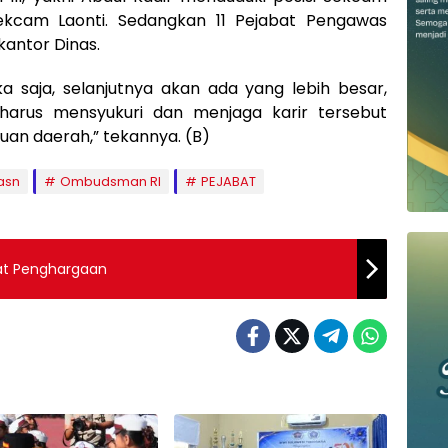
kcam Laonti. Sedangkan 11 Pejabat Pengawas
kantor Dinas.
 saja, selanjutnya akan ada yang lebih besar,
 harus mensyukuri dan menjaga karir tersebut
uan daerah,” tekannya. (B)
asn
Ombudsman RI
PEJABAT
at Penghargaan