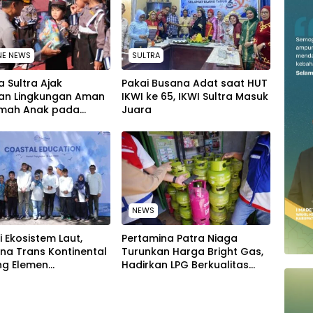
NE NEWS
SULTRA
 Sultra Ajak
Pakai Busana Adat saat HUT
an Lingkungan Aman
IKWI ke 65, IKWI Sultra Masuk
mah Anak pada
Juara
tan Hari Anak
al 2026
NEWS
i Ekosistem Laut,
Pertamina Patra Niaga
na Trans Kontinental
Turunkan Harga Bright Gas,
g Elemen
Hadirkan LPG Berkualitas
akat Jaga
dengan Harga Lebih
han Pantai di Bitung,
Kompetitif
i