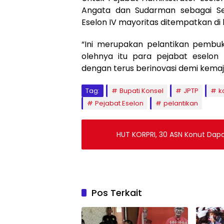
Angata dan Sudarman sebagai Se
Eselon IV mayoritas ditempatkan di 
“Ini merupakan pelantikan pembuka
olehnya itu para pejabat eselon
dengan terus berinovasi demi kemaj
Tag:
Bupati Konsel
JPTP
k
Pejabat Eselon
pelantikan
HUT KORPRI, 30 ASN Konut Dap
Pos Terkait