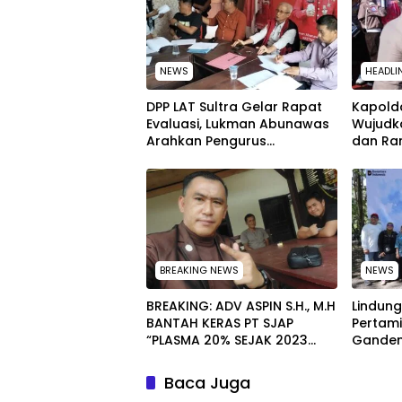
NEWS
HEADLI
‎DPP LAT Sultra Gelar Rapat
Kapolda
Evaluasi, Lukman Abunawas
Wujudk
Arahkan Pengurus
dan Ra
Melakukan Secara Rutin dan
Peringa
Menyeluruh
Nasion
BREAKING NEWS
NEWS
BREAKING: ADV ASPIN S.H., M.H
Lindung
BANTAH KERAS PT SJAP
Pertami
“PLASMA 20% SEJAK 2023
Ganden
TIDAK PERNAH SAMPAI KE
Masyar
WARGA WAWOONE!
Kebersi
Baca Juga
Sulawes