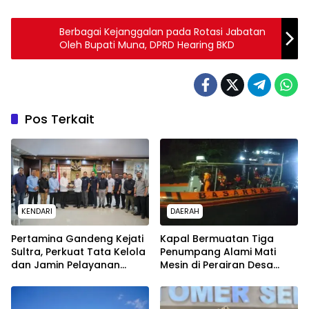
Berbagai Kejanggalan pada Rotasi Jabatan
Oleh Bupati Muna, DPRD Hearing BKD
Pos Terkait
KENDARI
DAERAH
Pertamina Gandeng Kejati
Kapal Bermuatan Tiga
Sultra, Perkuat Tata Kelola
Penumpang Alami Mati
dan Jamin Pelayanan
Mesin di Perairan Desa
Energi untuk Masyarakat
Kokapi, Tim SAR Kendari
Dikerahkan