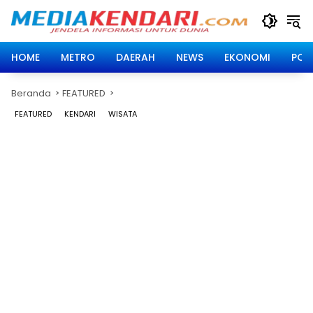
Langsung
ke
konten
HOME
METRO
DAERAH
NEWS
EKONOMI
POLI
Beranda
FEATURED
FEATURED
KENDARI
WISATA