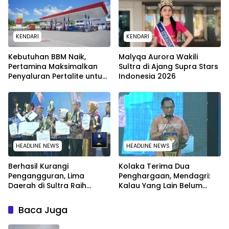
KENDARI
KENDARI
Kebutuhan BBM Naik,
Malyqa Aurora Wakili
Pertamina Maksimalkan
Sultra di Ajang Supra Stars
Penyaluran Pertalite untuk
Indonesia 2026
Warga Kota Kendari
HEADLINE NEWS
HEADLINE NEWS
Berhasil Kurangi
Kolaka Terima Dua
Pengangguran, Lima
Penghargaan, Mendagri:
Daerah di Sultra Raih
Kalau Yang Lain Belum
Penghargaan dari
Dapat Saya Minta Maaf
Kemendagri
Baca Juga