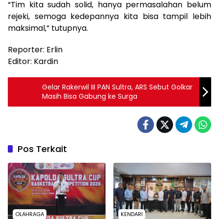
“Tim kita sudah solid, hanya permasalahan belum
rejeki, semoga kedepannya kita bisa tampil lebih
maksimal,” tutupnya.
Reporter: Erlin
Editor: Kardin
Gelar Rakerwil III PAN Sultra, ARS Sebut Golkar
Masih Bisa Gabung ke Surga
Pos Terkait
OLAHRAGA
KENDARI