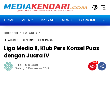
Langsung
ke
konten
HOME
METRO
DAERAH
NEWS
EKONOMI
POLI
Beranda
FEATURED
FEATURED
KENDARI
OLAHRAGA
Liga Media II, Klub Pers Konsel Puas
dengan Juara IV
842
1 Min Baca
Sabtu, 16 Desember 2017