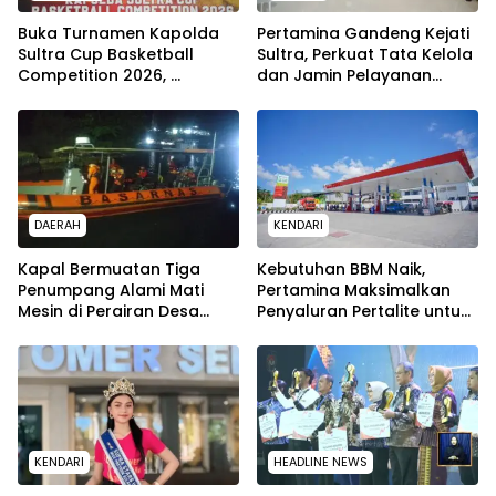
Buka Turnamen Kapolda
Pertamina Gandeng Kejati
Sultra Cup Basketball
Sultra, Perkuat Tata Kelola
Competition 2026,
dan Jamin Pelayanan
Himawan Bayu Aji : Wadah
Energi untuk Masyarakat
Lahirkan Bibit Atlet
Berprestasi
DAERAH
KENDARI
Kapal Bermuatan Tiga
Kebutuhan BBM Naik,
Penumpang Alami Mati
Pertamina Maksimalkan
Mesin di Perairan Desa
Penyaluran Pertalite untuk
Kokapi, Tim SAR Kendari
Warga Kota Kendari
Dikerahkan
KENDARI
HEADLINE NEWS