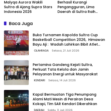
Malyqa Aurora Wakili
Berhasil Kurangi
Sultra di Ajang Supra Stars
Pengangguran, Lima
Indonesia 2026
Daerah di Sultra Raih
Penghargaan dari
Kemendagri
Baca Juga
Buka Turnamen Kapolda Sultra Cup
Basketball Competition 2026, Himawan
Bayu Aji : Wadah Lahirkan Bibit Atlet
Berprestasi
OLAHRAGA
Selasa, 21 Juli 2026
Pertamina Gandeng Kejati Sultra,
Perkuat Tata Kelola dan Jamin
Pelayanan Energi untuk Masyarakat
KENDARI
Selasa, 14 Juli 2026
Kapal Bermuatan Tiga Penumpang
Alami Mati Mesin di Perairan Desa
Kokapi, Tim SAR Kendari Dikerahkan
DAERAH
Sabtu, 11 Juli 2026