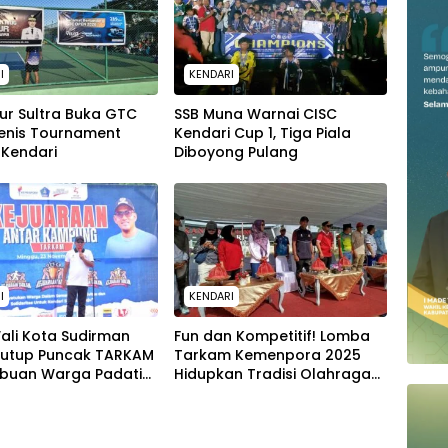
I
KENDARI
ur Sultra Buka GTC
SSB Muna Warnai CISC
enis Tournament
Kendari Cup 1, Tiga Piala
 Kendari
Diboyong Pulang
I
KENDARI
ali Kota Sudirman
Fun dan Kompetitif! Lomba
Tutup Puncak TARKAM
Tarkam Kemenpora 2025
ibuan Warga Padati
Hidupkan Tradisi Olahraga
ligi
Rakyat di Kendari