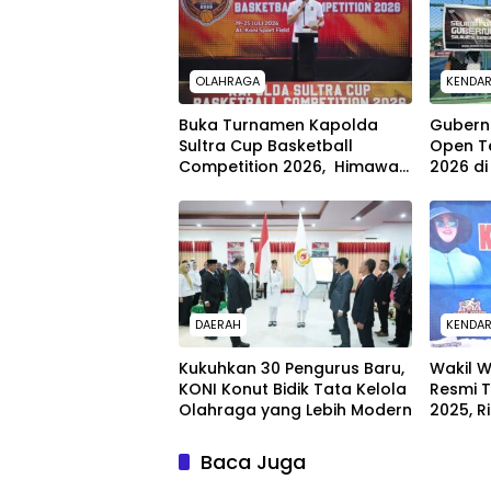
OLAHRAGA
KENDAR
Buka Turnamen Kapolda
Gubern
Sultra Cup Basketball
Open T
Competition 2026, Himawan
2026 di
Bayu Aji : Wadah Lahirkan
Bibit Atlet Berprestasi
DAERAH
KENDAR
Kukuhkan 30 Pengurus Baru,
Wakil W
KONI Konut Bidik Tata Kelola
Resmi 
Olahraga yang Lebih Modern
2025, R
Tugu Re
Baca Juga