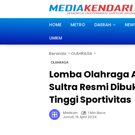
Langsung
ke
konten
HOME
METRO
DAERAH
NEW
UMKM
Beranda
OLAHRAGA
OLAHRAGA
Lomba Olahraga 
Sultra Resmi Dibu
Tinggi Sportivitas
Medkom
1 Min Baca
Jumat, 19 April 2024