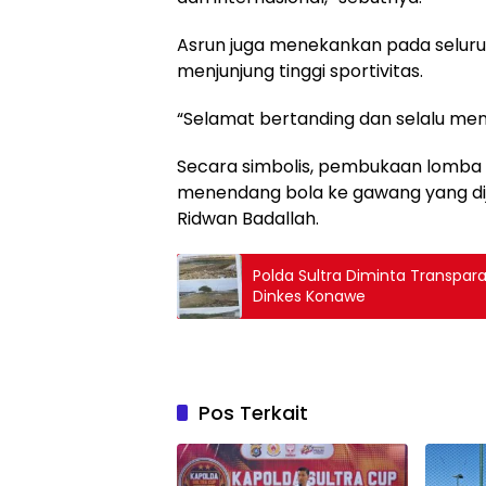
Asrun juga menekankan pada seluru
menjunjung tinggi sportivitas.
“Selamat bertanding dan selalu menj
Secara simbolis, pembukaan lomba 
menendang bola ke gawang yang dija
Ridwan Badallah.
Polda Sultra Diminta Transpar
Dinkes Konawe
Pos Terkait