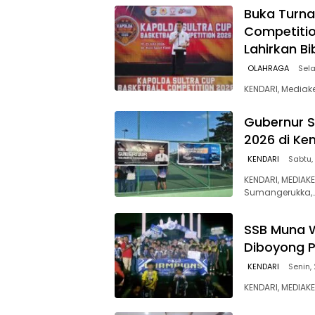
Buka Turna
Competitio
Lahirkan Bi
OLAHRAGA
Sela
KENDARI, Mediak
Gubernur S
2026 di Ke
KENDARI
Sabtu,
KENDARI, MEDIAK
Sumangerukka,
SSB Muna W
Diboyong 
KENDARI
Senin,
KENDARI, MEDIAK