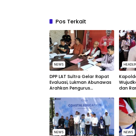
Pos Terkait
NEWS
HEADLI
‎DPP LAT Sultra Gelar Rapat
Kapolda
Evaluasi, Lukman Abunawas
Wujudk
Arahkan Pengurus
dan Ra
Melakukan Secara Rutin dan
Peringa
Menyeluruh
Nasion
NEWS
NEWS