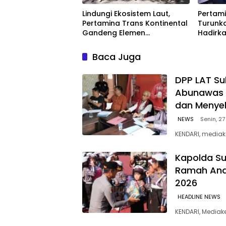
Lindungi Ekosistem Laut,
Pertami
Pertamina Trans Kontinental
Turunka
Gandeng Elemen
Hadirka
Masyarakat Jaga
dengan
Kebersihan Pantai di Bitung,
Kompeti
Baca Juga
Sulawesi
‎DPP LAT Su
Abunawas 
dan Menye
NEWS
Senin, 27
KENDARI, mediak
Kapolda Su
Ramah Anak
2026
HEADLINE NEWS
KENDARI, Media