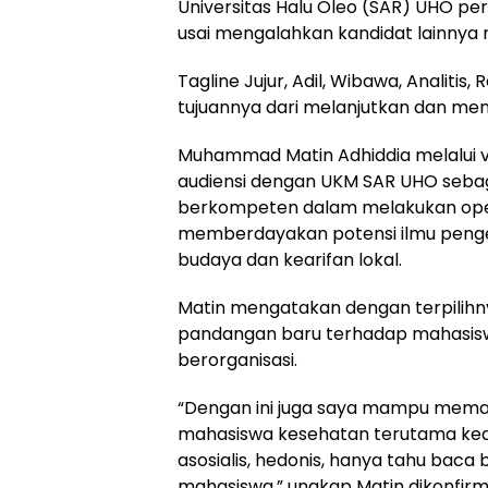
Universitas Halu Oleo (SAR) UHO p
usai mengalahkan kandidat lainnya m
Tagline Jujur, Adil, Wibawa, Analiti
tujuannya dari melanjutkan dan me
Muhammad Matin Adhiddia melalui v
audiensi dengan UKM SAR UHO sebag
berkompeten dalam melakukan ope
memberdayakan potensi ilmu penge
budaya dan kearifan lokal.
Matin mengatakan dengan terpilih
pandangan baru terhadap mahasis
berorganisasi.
“Dengan ini juga saya mampu mem
mahasiswa kesehatan terutama ked
asosialis, hedonis, hanya tahu baca 
mahasiswa,” ungkap Matin dikonfirm