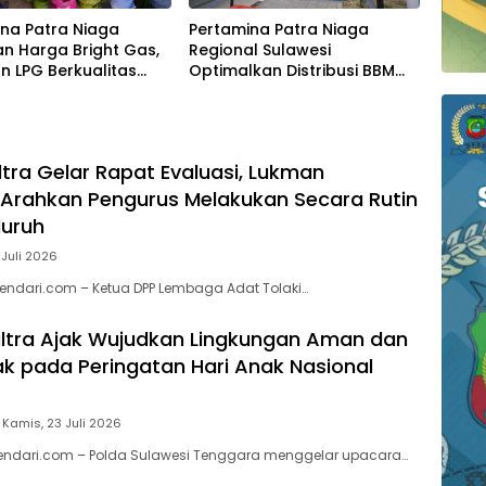
na Patra Niaga
Pertamina Patra Niaga
n Harga Bright Gas,
Regional Sulawesi
n LPG Berkualitas
Optimalkan Distribusi BBM
 Harga Lebih
untuk Jaga Kelancaran
tif
Pasokan Energi di Seluruh
Wilayah Sulawesi
ltra Gelar Rapat Evaluasi, Lukman
Arahkan Pengurus Melakukan Secara Rutin
luruh
 Juli 2026
endari.com – Ketua DPP Lembaga Adat Tolaki…
ltra Ajak Wujudkan Lingkungan Aman dan
 pada Peringatan Hari Anak Nasional
Kamis, 23 Juli 2026
kendari.com – Polda Sulawesi Tenggara menggelar upacara…