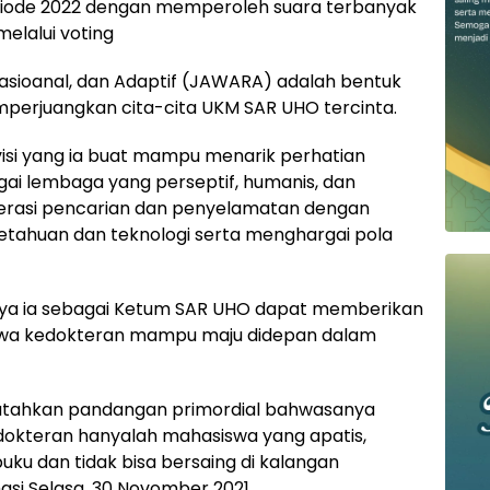
eriode 2022 dengan memperoleh suara terbanyak
elalui voting
s, Rasioanal, dan Adaptif (JAWARA) adalah bentuk
mperjuangkan cita-cita UKM SAR UHO tercinta.
isi yang ia buat mampu menarik perhatian
ai lembaga yang perseptif, humanis, dan
rasi pencarian dan penyelamatan dengan
tahuan dan teknologi serta menghargai pola
nya ia sebagai Ketum SAR UHO dapat memberikan
wa kedokteran mampu maju didepan dalam
atahkan pandangan primordial bahwasanya
okteran hanyalah mahasiswa yang apatis,
buku dan tidak bisa bersaing di kalangan
asi Selasa, 30 Novomber 2021.