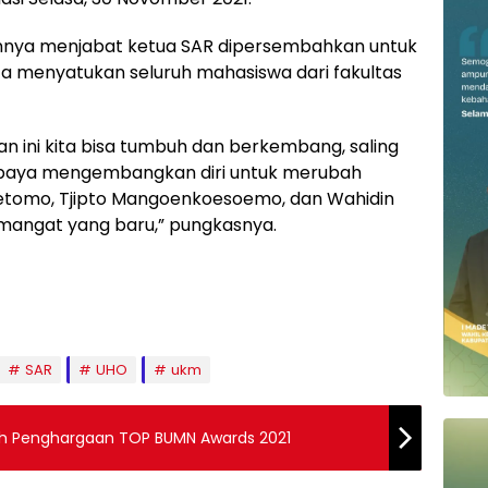
nnya menjabat ketua SAR dipersembahkan untuk
 menyatukan seluruh mahasiswa dari fakultas
n ini kita bisa tumbuh dan berkembang, saling
upaya mengembangkan diri untuk merubah
etomo, Tjipto Mangoenkoesoemo, dan Wahidin
mangat yang baru,” pungkasnya.
SAR
UHO
ukm
ih Penghargaan TOP BUMN Awards 2021