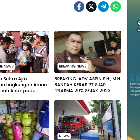
NE NEWS
BREAKING NEWS
 Sultra Ajak
BREAKING: ADV ASPIN S.H., M.H
an Lingkungan Aman
BANTAH KERAS PT SJAP
mah Anak pada
“PLASMA 20% SEJAK 2023
tan Hari Anak
TIDAK PERNAH SAMPAI KE
al 2026
WARGA WAWOONE!
NEWS