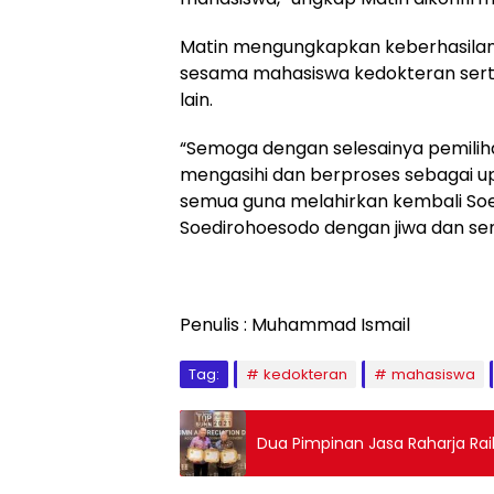
Matin mengungkapkan keberhasila
sesama mahasiswa kedokteran serta
lain.
“Semoga dengan selesainya pemiliha
mengasihi dan berproses sebagai 
semua guna melahirkan kembali So
Soedirohoesodo dengan jiwa dan se
Penulis : Muhammad Ismail
Tag:
kedokteran
mahasiswa
Dua Pimpinan Jasa Raharja Ra