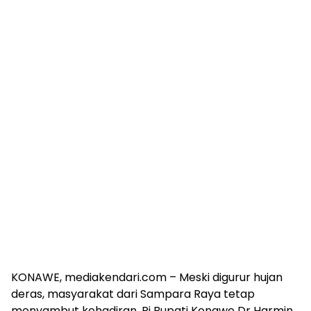
KONAWE, mediakendari.com – Meski digurur hujan
deras, masyarakat dari Sampara Raya tetap
menyambut kehadiran, Pj Bupati Konawe Dr Harmin