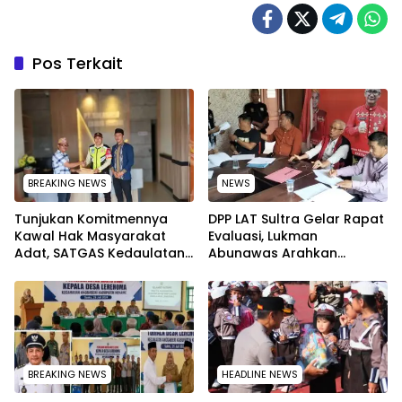
Pos Terkait
BREAKING NEWS
NEWS
Tunjukan Komitmennya
‎DPP LAT Sultra Gelar Rapat
Kawal Hak Masyarakat
Evaluasi, Lukman
Adat, SATGAS Kedaulatan
Abunawas Arahkan
Sumber Daya DPP LAT
Pengurus Melakukan
Sultra Surati PT SCM Routa
Secara Rutin dan
Menyeluruh
BREAKING NEWS
HEADLINE NEWS