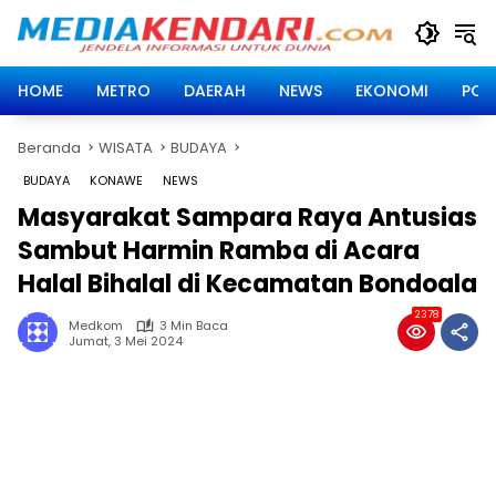
Langsung
ke
konten
HOME
METRO
DAERAH
NEWS
EKONOMI
POLI
Beranda
WISATA
BUDAYA
BUDAYA
KONAWE
NEWS
Masyarakat Sampara Raya Antusias
Sambut Harmin Ramba di Acara
Halal Bihalal di Kecamatan Bondoala
2378
Medkom
3 Min Baca
Jumat, 3 Mei 2024