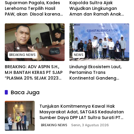
Suparman Pagala, Kades
Kapolda Sultra Ajak
Lerehoma Terpilih Hasil
Wujudkan Lingkungan
PAW, akan Disoal karena
Aman dan Ramah Anak
Rangkap Jabatan Kepala
pada Peringatan Hari Anak
Security di PT TPM
Nasional 2026
BREAKING NEWS
NEWS
BREAKING: ADV ASPIN S.H.,
Lindungi Ekosistem Laut,
M.H BANTAH KERAS PT SJAP
Pertamina Trans
“PLASMA 20% SEJAK 2023
Kontinental Gandeng
TIDAK PERNAH SAMPAI KE
Elemen Masyarakat Jaga
WARGA WAWOONE!
Kebersihan Pantai di
Baca Juga
Bitung, Sulawesi
Tunjukan Komitmennya Kawal Hak
Masyarakat Adat, SATGAS Kedaulatan
Sumber Daya DPP LAT Sultra Surati PT
SCM Routa
BREAKING NEWS
Senin, 3 Agustus 2026