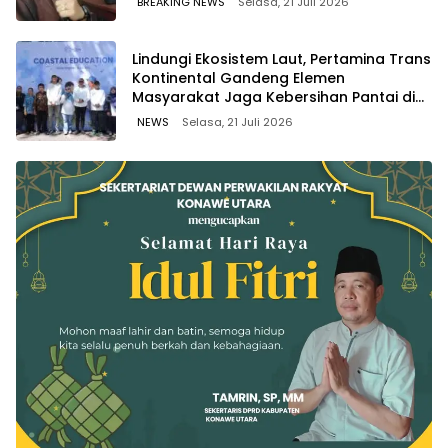
BREAKING NEWS
Selasa, 21 Juli 2026
Lindungi Ekosistem Laut, Pertamina Trans
Kontinental Gandeng Elemen
Masyarakat Jaga Kebersihan Pantai di
Bitung, Sulawesi
NEWS
Selasa, 21 Juli 2026