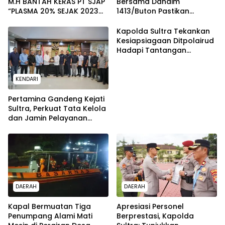
M.H BANTAH KERAS PT SJAP
Bersama Dandim
“PLASMA 20% SEJAK 2023
1413/Buton Pastikan
TIDAK PERNAH SAMPAI KE
Solidaritas Institusi Tetap
WARGA WAWOONE!
Terjaga
Kapolda Sultra Tekankan
Kesiapsiagaan Ditpolairud
Hadapi Tantangan
Perairan
KENDARI
Pertamina Gandeng Kejati
Sultra, Perkuat Tata Kelola
dan Jamin Pelayanan
Energi untuk Masyarakat
DAERAH
DAERAH
Kapal Bermuatan Tiga
Apresiasi Personel
Penumpang Alami Mati
Berprestasi, Kapolda