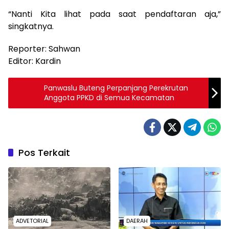
“Nanti Kita lihat pada saat pendaftaran aja,”
singkatnya.
Reporter: Sahwan
Editor: Kardin
Panwaslu Buteng Perpanjang Perekrutan
Anggota PPKD di Semua Kecamatan
Pos Terkait
ADVETORIAL
DAERAH