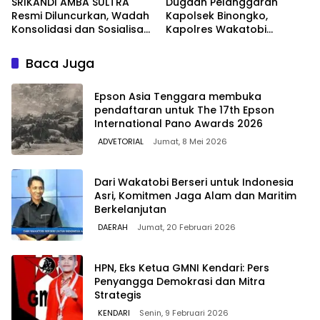
SRIKANDI AMBA SULTRA
Dugaan Pelanggaran
Resmi Diluncurkan, Wadah
Kapolsek Binongko,
Konsolidasi dan Sosialisasi
Kapolres Wakatobi
Kelembagaan di Sulawesi
Tegaskan Komitmen
Tenggara
Penegakan Disiplin
Baca Juga
Epson Asia Tenggara membuka
pendaftaran untuk The 17th Epson
International Pano Awards 2026
ADVETORIAL
Jumat, 8 Mei 2026
Dari Wakatobi Berseri untuk Indonesia
Asri, Komitmen Jaga Alam dan Maritim
Berkelanjutan
DAERAH
Jumat, 20 Februari 2026
HPN, Eks Ketua GMNI Kendari: Pers
Penyangga Demokrasi dan Mitra
Strategis
KENDARI
Senin, 9 Februari 2026