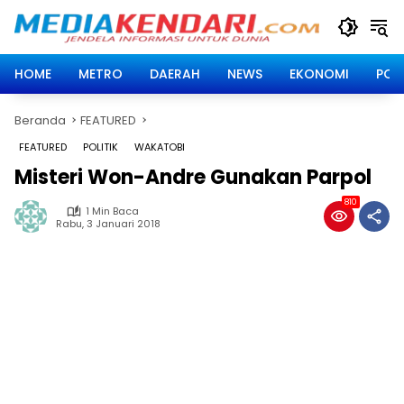
Langsung
ke
konten
HOME
METRO
DAERAH
NEWS
EKONOMI
POLI
Beranda
FEATURED
FEATURED
POLITIK
WAKATOBI
Misteri Won-Andre Gunakan Parpol
810
1 Min Baca
Rabu, 3 Januari 2018