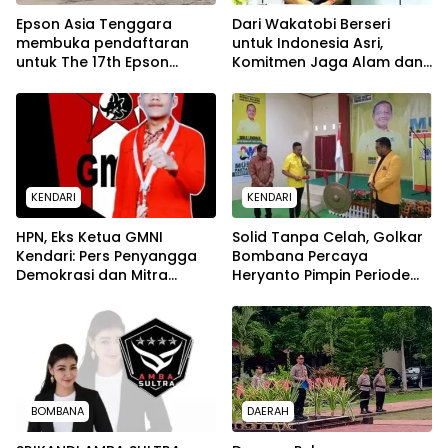
Epson Asia Tenggara
Dari Wakatobi Berseri
membuka pendaftaran
untuk Indonesia Asri,
untuk The 17th Epson
Komitmen Jaga Alam dan
International Pano Awards
Maritim Berkelanjutan
2026
KENDARI
KENDARI
HPN, Eks Ketua GMNI
Solid Tanpa Celah, Golkar
Kendari: Pers Penyangga
Bombana Percaya
Demokrasi dan Mitra
Heryanto Pimpin Periode
Strategis
Berikutnya
BOMBANA
DAERAH