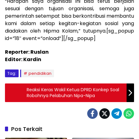
“Harapan saya organisasi ini bisa terus berjalan
sesuai dengan tujuan organisasi, semoga juga
pemerintah setempat bisa berkontribusi membantu
kami dalam setiap kegitan-kegiatan sosial yang
diadakan oleh Hipma Kolam,” tutupnya.[sg_popup
id=”18″ event=”onload”][/sg_popup]
Reporter: Ruslan
Editor: Kardin
Tag:
pendidikan
Reaksi Keras Wakil Ketua DPRD Konkep Soal
Robohnya Pelabuhan Nipa-Nipa
Pos Terkait