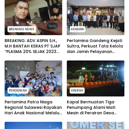
BREAKING NEWS
KENDARI
BREAKING: ADV ASPIN S.H.,
Pertamina Gandeng Kejati
M.H BANTAH KERAS PT SJAP
Sultra, Perkuat Tata Kelola
“PLASMA 20% SEJAK 2023
dan Jamin Pelayanan
TIDAK PERNAH SAMPAI KE
Energi untuk Masyarakat
WARGA WAWOONE!
PENDIDIKAN
DAERAH
Pertamina Patra Niaga
Kapal Bermuatan Tiga
Regional Sulawesi Rayakan
Penumpang Alami Mati
Hari Anak Nasional Melalui
Mesin di Perairan Desa
Rumah Anak Pesisir, Ruang
Kokapi, Tim SAR Kendari
Tumbuh Generasi Penjaga
Dikerahkan