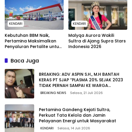
Pesisir
KENDARI
KENDARI
Kebutuhan BBM Naik,
Malyqa Aurora Wakili
Pertamina Maksimalkan
Sultra di Ajang Supra Stars
Penyaluran Pertalite untuk
Indonesia 2026
Warga Kota Kendari
Baca Juga
BREAKING: ADV ASPIN S.H., M.H BANTAH
KERAS PT SJAP “PLASMA 20% SEJAK 2023
TIDAK PERNAH SAMPAI KE WARGA
WAWOONE!
BREAKING NEWS
Selasa, 21 Juli 2026
Pertamina Gandeng Kejati Sultra,
Perkuat Tata Kelola dan Jamin
Pelayanan Energi untuk Masyarakat
KENDARI
Selasa, 14 Juli 2026