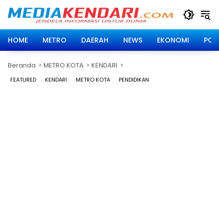
Langsung
ke
konten
HOME
METRO
DAERAH
NEWS
EKONOMI
POLI
Beranda
METRO KOTA
KENDARI
FEATURED
KENDARI
METRO KOTA
PENDIDIKAN