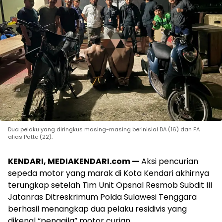
Dua pelaku yang diringkus masing-masing berinisial DA (16) dan FA
alias Patte (22).
KENDARI, MEDIAKENDARI.com —
Aksi pencurian
sepeda motor yang marak di Kota Kendari akhirnya
terungkap setelah Tim Unit Opsnal Resmob Subdit III
Jatanras Ditreskrimum Polda Sulawesi Tenggara
berhasil menangkap dua pelaku residivis yang
dikenal “penggila” motor curian.