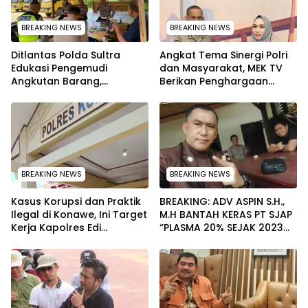
BREAKING NEWS
BREAKING NEWS
Ditlantas Polda Sultra
Angkat Tema Sinergi Polri
Edukasi Pengemudi
dan Masyarakat, MEK TV
Angkutan Barang,
Berikan Penghargaan
Tekankan Kelaikan
kepada Kapolda Sultra
Kendaraan Demi
melalui Kabid Humas
Keselamatan
BREAKING NEWS
BREAKING NEWS
Kasus Korupsi dan Praktik
BREAKING: ADV ASPIN S.H.,
Ilegal di Konawe, Ini Target
M.H BANTAH KERAS PT SJAP
Kerja Kapolres Edi
“PLASMA 20% SEJAK 2023
Raharjono
TIDAK PERNAH SAMPAI KE
WARGA WAWOONE!