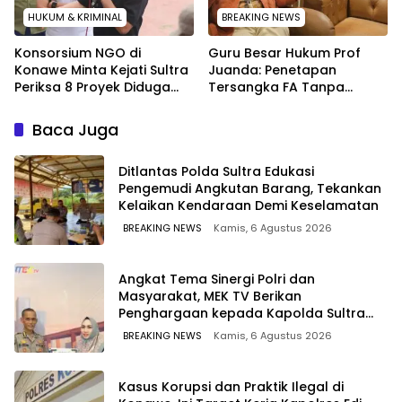
HUKUM & KRIMINAL
BREAKING NEWS
Konsorsium NGO di
Guru Besar Hukum Prof
Konawe Minta Kejati Sultra
Juanda: Penetapan
Periksa 8 Proyek Diduga
Tersangka FA Tanpa
Bermasalah ‎
Pemeriksaan Calon
Tersangka Tetap Sah
Baca Juga
Secara Hukum
Ditlantas Polda Sultra Edukasi
Pengemudi Angkutan Barang, Tekankan
Kelaikan Kendaraan Demi Keselamatan
BREAKING NEWS
Kamis, 6 Agustus 2026
Angkat Tema Sinergi Polri dan
Masyarakat, MEK TV Berikan
Penghargaan kepada Kapolda Sultra
melalui Kabid Humas
BREAKING NEWS
Kamis, 6 Agustus 2026
Kasus Korupsi dan Praktik Ilegal di