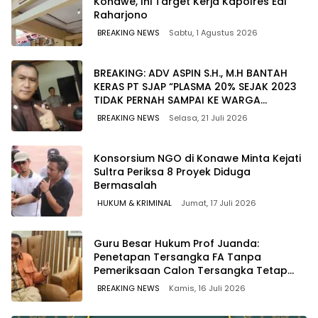
Konawe, Ini Target Kerja Kapolres Edi
Raharjono
BREAKING NEWS
Sabtu, 1 Agustus 2026
BREAKING: ADV ASPIN S.H., M.H BANTAH
KERAS PT SJAP “PLASMA 20% SEJAK 2023
TIDAK PERNAH SAMPAI KE WARGA
WAWOONE!
BREAKING NEWS
Selasa, 21 Juli 2026
Konsorsium NGO di Konawe Minta Kejati
Sultra Periksa 8 Proyek Diduga
Bermasalah ‎
HUKUM & KRIMINAL
Jumat, 17 Juli 2026
Guru Besar Hukum Prof Juanda:
Penetapan Tersangka FA Tanpa
Pemeriksaan Calon Tersangka Tetap
Sah Secara Hukum
BREAKING NEWS
Kamis, 16 Juli 2026