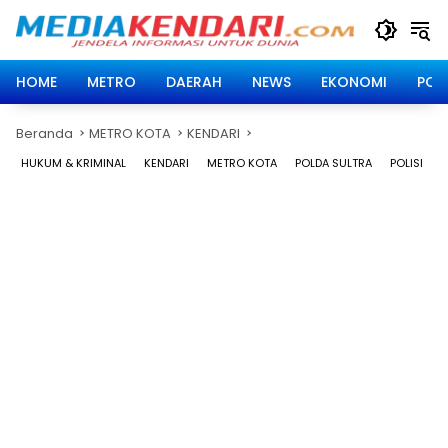
Langsung
ke
konten
HOME
METRO
DAERAH
NEWS
EKONOMI
POLI
Beranda
METRO KOTA
KENDARI
HUKUM & KRIMINAL
KENDARI
METRO KOTA
POLDA SULTRA
POLISI