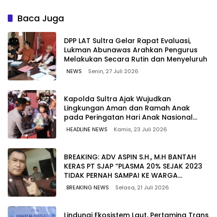
Berkualitas dengan Harga
untuk Jaga Kelancaran
Lebih Kompetitif
Pasokan Energi di Seluruh
Baca Juga
Wilayah Sulawesi
‎DPP LAT Sultra Gelar Rapat Evaluasi,
Lukman Abunawas Arahkan Pengurus
Melakukan Secara Rutin dan Menyeluruh
NEWS
Senin, 27 Juli 2026
Kapolda Sultra Ajak Wujudkan
Lingkungan Aman dan Ramah Anak
pada Peringatan Hari Anak Nasional
2026
HEADLINE NEWS
Kamis, 23 Juli 2026
BREAKING: ADV ASPIN S.H., M.H BANTAH
KERAS PT SJAP “PLASMA 20% SEJAK 2023
TIDAK PERNAH SAMPAI KE WARGA
WAWOONE!
BREAKING NEWS
Selasa, 21 Juli 2026
Lindungi Ekosistem Laut, Pertamina Trans