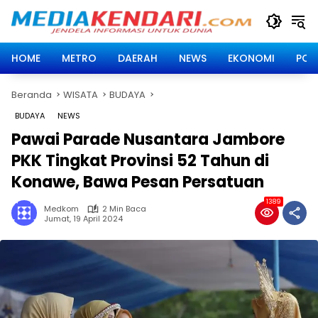
Langsung
ke
konten
HOME
METRO
DAERAH
NEWS
EKONOMI
POLI
Beranda
WISATA
BUDAYA
BUDAYA
NEWS
Pawai Parade Nusantara Jambore
PKK Tingkat Provinsi 52 Tahun di
Konawe, Bawa Pesan Persatuan
1389
Medkom
2 Min Baca
Jumat, 19 April 2024