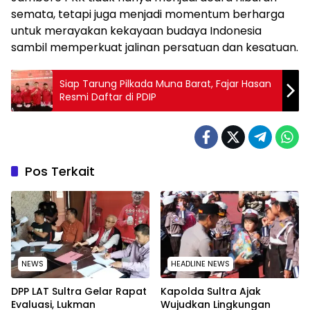
semata, tetapi juga menjadi momentum berharga
untuk merayakan kekayaan budaya Indonesia
sambil memperkuat jalinan persatuan dan kesatuan.
Siap Tarung Pilkada Muna Barat, Fajar Hasan
Resmi Daftar di PDIP
Pos Terkait
NEWS
HEADLINE NEWS
‎DPP LAT Sultra Gelar Rapat
Kapolda Sultra Ajak
Evaluasi, Lukman
Wujudkan Lingkungan