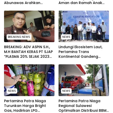
Abunawas Arahkan
Aman dan Ramah Anak
Pengurus Melakukan
pada Peringatan Hari Anak
Secara Rutin dan
Nasional 2026
Menyeluruh
BREAKING NEWS
NEWS
BREAKING: ADV ASPIN S.H.,
Lindungi Ekosistem Laut,
M.H BANTAH KERAS PT SJAP
Pertamina Trans
“PLASMA 20% SEJAK 2023
Kontinental Gandeng
TIDAK PERNAH SAMPAI KE
Elemen Masyarakat Jaga
WARGA WAWOONE!
Kebersihan Pantai di
Bitung, Sulawesi
NEWS
NEWS
Pertamina Patra Niaga
Pertamina Patra Niaga
Turunkan Harga Bright
Regional Sulawesi
Gas, Hadirkan LPG
Optimalkan Distribusi BBM