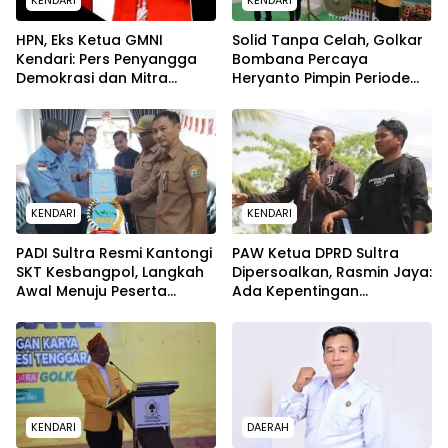
HPN, Eks Ketua GMNI
Solid Tanpa Celah, Golkar
Kendari: Pers Penyangga
Bombana Percaya
Demokrasi dan Mitra
Heryanto Pimpin Periode
Strategis
Berikutnya
KENDARI
KENDARI
PADI Sultra Resmi Kantongi
PAW Ketua DPRD Sultra
SKT Kesbangpol, Langkah
Dipersoalkan, Rasmin Jaya:
Awal Menuju Peserta
Ada Kepentingan
Pemilu 2029
Terselubung!
KENDARI
DAERAH