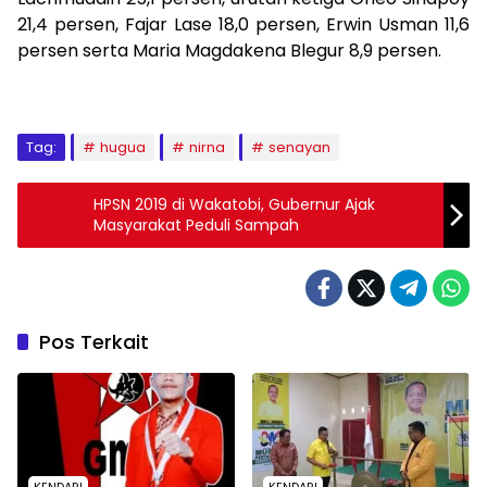
21,4 persen, Fajar Lase 18,0 persen, Erwin Usman 11,6
persen serta Maria Magdakena Blegur 8,9 persen.
Tag:
hugua
nirna
senayan
HPSN 2019 di Wakatobi, Gubernur Ajak
Masyarakat Peduli Sampah
Pos Terkait
KENDARI
KENDARI