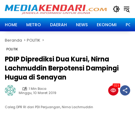
Langsung
ke
konten
HOME
METRO
DAERAH
NEWS
EKONOMI
POLI
Beranda
POLITIK
POLITIK
PDIP Diprediksi Dua Kursi, Nirna
Lachmuddin Berpotensi Dampingi
Hugua di Senayan
1223
1 Min Baca
Minggu, 10 Maret 2019
Caleg DPR RI dari PDI Perjuangan, Nirna Lachmuddin