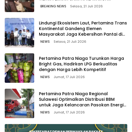
WAWOONE!
BREAKING NEWS
Selasa, 21 Juli 2026
Lindungi Ekosistem Laut, Pertamina Trans
Kontinental Gandeng Elemen
Masyarakat Jaga Kebersihan Pantai di
Bitung, Sulawesi
NEWS
Selasa, 21 Juli 2026
Pertamina Patra Niaga Turunkan Harga
Bright Gas, Hadirkan LPG Berkualitas
dengan Harga Lebih Kompetitif
NEWS
Jumat, 17 Juli 2026
Pertamina Patra Niaga Regional
Sulawesi Optimalkan Distribusi BBM
untuk Jaga Kelancaran Pasokan Energi
di Seluruh Wilayah Sulawesi
NEWS
Jumat, 17 Juli 2026