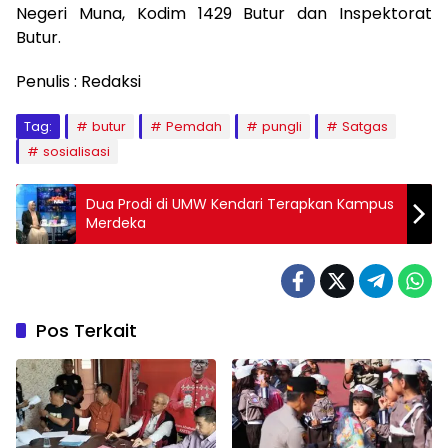
Negeri Muna, Kodim 1429 Butur dan Inspektorat
Butur.
Penulis : Redaksi
Tag:
butur
Pemdah
pungli
Satgas
sosialisasi
Dua Prodi di UMW Kendari Terapkan Kampus
Merdeka
Pos Terkait