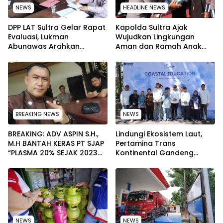
NEWS
HEADLINE NEWS
‎DPP LAT Sultra Gelar Rapat
Kapolda Sultra Ajak
Evaluasi, Lukman
Wujudkan Lingkungan
Abunawas Arahkan
Aman dan Ramah Anak
Pengurus Melakukan
pada Peringatan Hari Anak
Secara Rutin dan
Nasional 2026
Menyeluruh
BREAKING NEWS
NEWS
BREAKING: ADV ASPIN S.H.,
Lindungi Ekosistem Laut,
M.H BANTAH KERAS PT SJAP
Pertamina Trans
“PLASMA 20% SEJAK 2023
Kontinental Gandeng
TIDAK PERNAH SAMPAI KE
Elemen Masyarakat Jaga
WARGA WAWOONE!
Kebersihan Pantai di
Bitung, Sulawesi
NEWS
NEWS