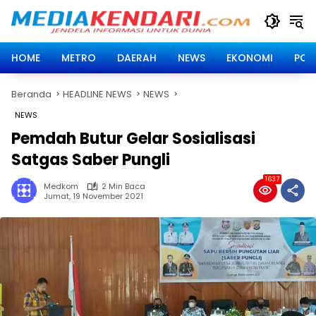
Langsung
ke
konten
HOME
METRO
DAERAH
NEWS
EKONOMI
POLI
Beranda
HEADLINE NEWS
NEWS
NEWS
Pemdah Butur Gelar Sosialisasi
Satgas Saber Pungli
1637
Medkom
2 Min Baca
Jumat, 19 November 2021