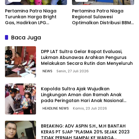
Pertamina Patra Niaga
Pertamina Patra Niaga
Turunkan Harga Bright
Regional Sulawesi
Gas, Hadirkan LPG
Optimalkan Distribusi BBM
Berkualitas dengan Harga
untuk Jaga Kelancaran
Lebih Kompetitif
Pasokan Energi di Seluruh
Baca Juga
Wilayah Sulawesi
‎DPP LAT Sultra Gelar Rapat Evaluasi,
Lukman Abunawas Arahkan Pengurus
Melakukan Secara Rutin dan Menyeluruh
NEWS
Senin, 27 Juli 2026
Kapolda Sultra Ajak Wujudkan
Lingkungan Aman dan Ramah Anak
pada Peringatan Hari Anak Nasional
2026
HEADLINE NEWS
Kamis, 23 Juli 2026
BREAKING: ADV ASPIN S.H., M.H BANTAH
KERAS PT SJAP “PLASMA 20% SEJAK 2023
TIDAK PERNAH SAMPAI KE WARGA