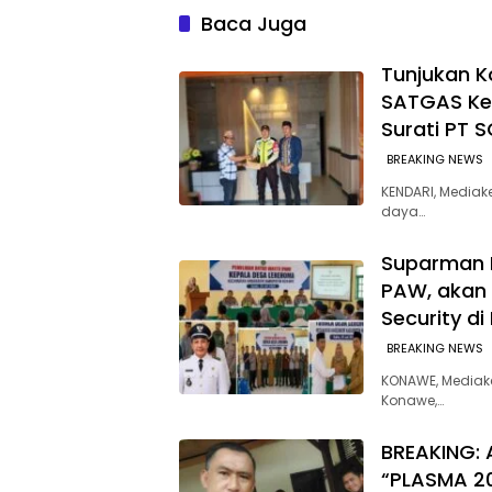
Makan Bergizi Gratis
Baca Juga
Tunjukan 
SATGAS Ke
Surati PT 
BREAKING NEWS
KENDARI, Media
daya…
Suparman P
PAW, akan 
Security di
BREAKING NEWS
KONAWE, Mediak
Konawe,…
BREAKING: 
“PLASMA 2