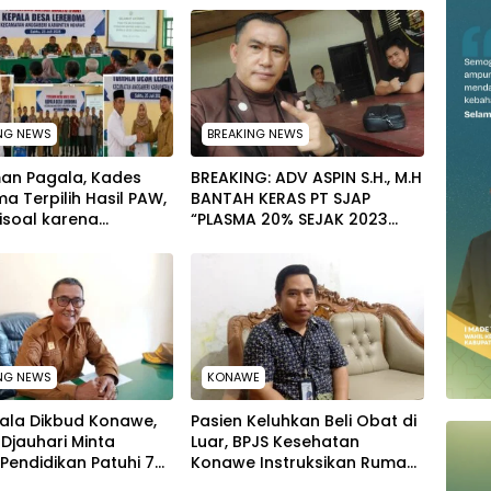
NG NEWS
BREAKING NEWS
an Pagala, Kades
BREAKING: ADV ASPIN S.H., M.H
a Terpilih Hasil PAW,
BANTAH KERAS PT SJAP
isoal karena
“PLASMA 20% SEJAK 2023
p Jabatan Kepala
TIDAK PERNAH SAMPAI KE
y di PT TPM
WARGA WAWOONE!
NG NEWS
KONAWE
pala Dikbud Konawe,
Pasien Keluhkan Beli Obat di
Djauhari Minta
Luar, BPJS Kesehatan
Pendidikan Patuhi 7
Konawe Instruksikan Rumah
i saat SPMB
Sakit Ganti Uang Pasien