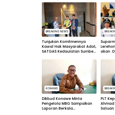
BREAKING NEWS
BREAKI
Tunjukan Komitmennya
Suparm
Kawal Hak Masyarakat Adat,
Lerehom
SATGAS Kedaulatan Sumber
akan D
Daya DPP LAT Sultra Surati PT
Rangka
SCM Routa
Securit
KONAWE
BREAKI
Dikbud Konawe Minta
PLT Ke
Pengelola MBG Sampaikan
Ahmad 
Laporan Berkala
Satuan 
Pelaksanaan Program
Poin In