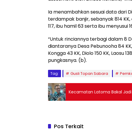
Ia menambahkan sesuai data dari D
terdampak banjir, sebanyak 814 KK, 
117, ibu hamil 63 serta ibu menyusui 
“Untuk rinciannya terbagi dalam 8
diantaranya Desa Pebunooha 84 KK,
Kongga 43 KK, Diolo 150 KK, Laosu 138
pungkasnya. (b).
Tag:
Gusli Topan Sabara
Pemk
Kecamatan Latoma Bakal Jadi “
Pos Terkait