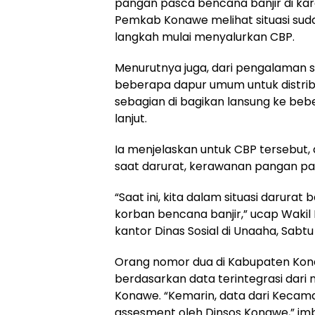
pangan pasca bencana banjir di kar
Pemkab Konawe melihat situasi su
langkah mulai menyalurkan CBP.
Menurutnya juga, dari pengalaman se
beberapa dapur umum untuk distrib
sebagian di bagikan lansung ke beb
lanjut.
Ia menjelaskan untuk CBP tersebut,
saat darurat, kerawanan pangan pas
“Saat ini, kita dalam situasi darura
korban bencana banjir,” ucap Wakil
kantor Dinas Sosial di Unaaha, Sabtu 
Orang nomor dua di Kabupaten Kona
berdasarkan data terintegrasi dari
Konawe. “Kemarin, data dari Kecama
assesment oleh Dinsos Konawe,” im