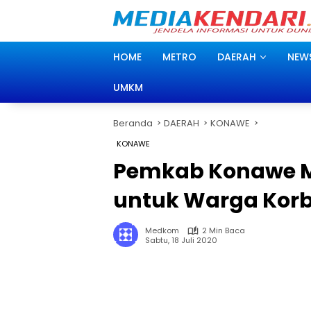
Langsung
ke
konten
HOME
METRO
DAERAH
NEW
UMKM
Beranda
DAERAH
KONAWE
KONAWE
Pemkab Konawe M
untuk Warga Korb
Medkom
2 Min Baca
Sabtu, 18 Juli 2020