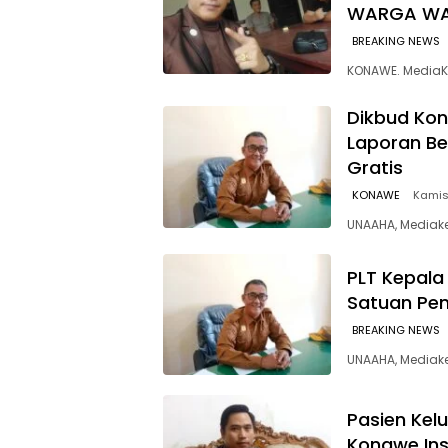
WARGA W
BREAKING NEWS
KONAWE. MediaK
Dikbud Ko
Laporan Be
Gratis
KONAWE
Kamis,
UNAAHA, Mediake
PLT Kepala
Satuan Pend
BREAKING NEWS
UNAAHA, Mediake
Pasien Kel
Konawe Ins