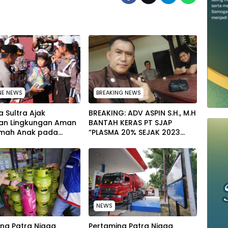
NE NEWS
BREAKING NEWS
 Sultra Ajak
BREAKING: ADV ASPIN S.H., M.H
an Lingkungan Aman
BANTAH KERAS PT SJAP
mah Anak pada
“PLASMA 20% SEJAK 2023
tan Hari Anak
TIDAK PERNAH SAMPAI KE
al 2026
WARGA WAWOONE!
NEWS
na Patra Niaga
Pertamina Patra Niaga