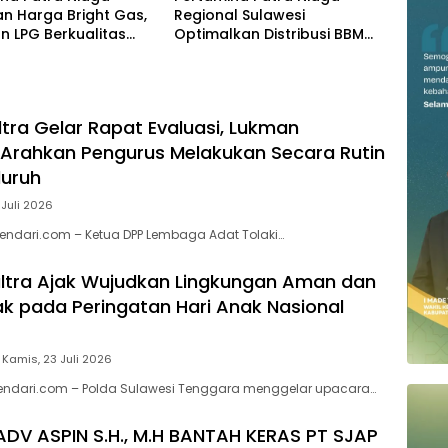
n Harga Bright Gas,
Regional Sulawesi
n LPG Berkualitas
Optimalkan Distribusi BBM
 Harga Lebih
untuk Jaga Kelancaran
tif
Pasokan Energi di Seluruh
Wilayah Sulawesi
ltra Gelar Rapat Evaluasi, Lukman
Arahkan Pengurus Melakukan Secara Rutin
luruh
 Juli 2026
endari.com – Ketua DPP Lembaga Adat Tolaki…
ltra Ajak Wujudkan Lingkungan Aman dan
 pada Peringatan Hari Anak Nasional
Kamis, 23 Juli 2026
kendari.com – Polda Sulawesi Tenggara menggelar upacara…
ADV ASPIN S.H., M.H BANTAH KERAS PT SJAP