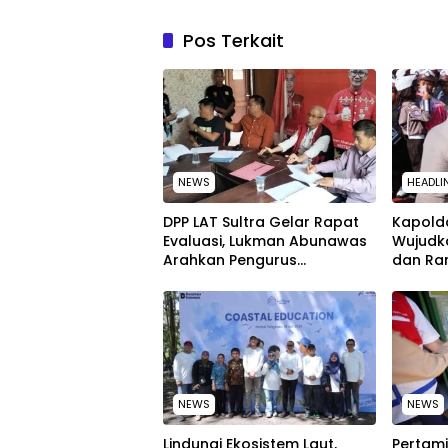
Pos Terkait
NEWS
HEADLI
‎DPP LAT Sultra Gelar Rapat
Kapolda
Evaluasi, Lukman Abunawas
Wujudk
Arahkan Pengurus
dan Ra
Melakukan Secara Rutin dan
Peringa
Menyeluruh
Nasion
NEWS
NEWS
Lindungi Ekosistem Laut,
Pertami