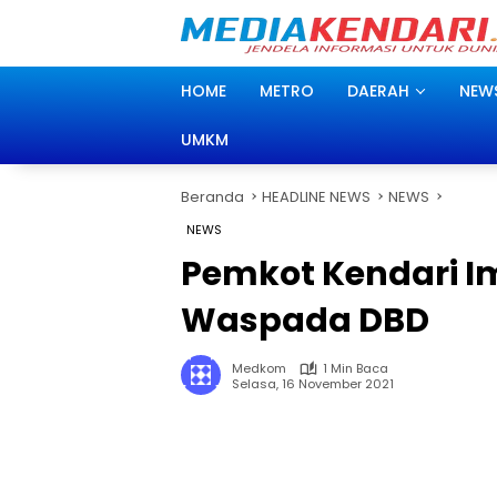
Langsung
ke
konten
HOME
METRO
DAERAH
NEW
UMKM
Beranda
HEADLINE NEWS
NEWS
NEWS
Pemkot Kendari 
Waspada DBD
Medkom
1 Min Baca
Selasa, 16 November 2021