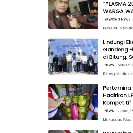
“PLASMA 2
WARGA W
BREAKING NEWS
KONAWE. MediaK
Lindungi E
Gandeng E
di Bitung, 
NEWS
Selasa, 2
Bitung, Mediaken
Pertamina 
Hadirkan L
Kompetitif
NEWS
Jumat, 17
Makassar, 1Medi