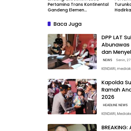
Pertamina Trans Kontinental
Turunka
Gandeng Elemen
Hadirka
Masyarakat Jaga
dengan
Kebersihan Pantai di Bitung,
Kompeti
Baca Juga
Sulawesi
‎DPP LAT Su
Abunawas 
dan Menye
NEWS
Senin, 27
KENDARI, mediak
Kapolda Su
Ramah Anak
2026
HEADLINE NEWS
KENDARI, Media
BREAKING: 