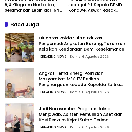
5,4 Kilogram Narkotika,
sebagai Plt Kepala DPMD
Selamatkan Lebih dari 54
Konawe, Aswar Rasak
Ribu Jiwa dari Ancaman
Tuntaskan Polemik 4
Penyalahgunaan
Kades yang Lulus PPPK
Baca Juga
Ditlantas Polda Sultra Edukasi
Pengemudi Angkutan Barang, Tekankan
Kelaikan Kendaraan Demi Keselamatan
BREAKING NEWS
Kamis, 6 Agustus 2026
Angkat Tema Sinergi Polri dan
Masyarakat, MEK TV Berikan
Penghargaan kepada Kapolda Sultra
melalui Kabid Humas
BREAKING NEWS
Kamis, 6 Agustus 2026
Jadi Narasumber Program Jaksa
Menjawab, Asisten Pemulihan Aset dan
Kasi Penkum Kejati Sultra Terima
Penghargaan dari Komisaris MEK TV
BREAKING NEWS
Kamis, 6 Agustus 2026