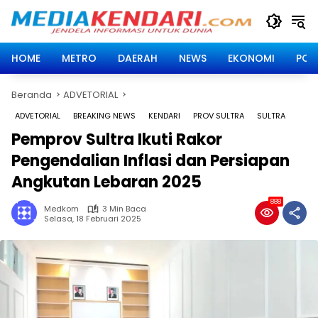
Langsung
ke
konten
HOME
METRO
DAERAH
NEWS
EKONOMI
POLI
Beranda
ADVETORIAL
ADVETORIAL
BREAKING NEWS
KENDARI
PROV SULTRA
SULTRA
Pemprov Sultra Ikuti Rakor
Pengendalian Inflasi dan Persiapan
Angkutan Lebaran 2025
888
Medkom
3 Min Baca
Selasa, 18 Februari 2025