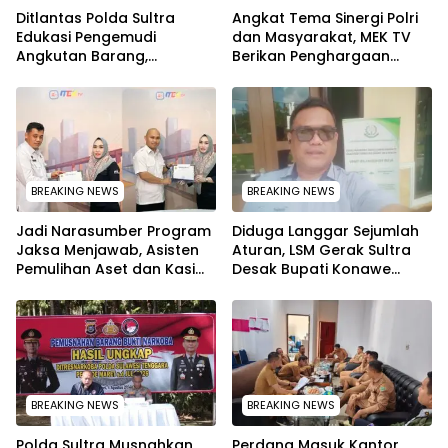
Ditlantas Polda Sultra
Angkat Tema Sinergi Polri
Edukasi Pengemudi
dan Masyarakat, MEK TV
Angkutan Barang,
Berikan Penghargaan
Tekankan Kelaikan
kepada Kapolda Sultra
Kendaraan Demi
melalui Kabid Humas
Keselamatan
BREAKING NEWS
BREAKING NEWS
Jadi Narasumber Program
Diduga Langgar Sejumlah
Jaksa Menjawab, Asisten
Aturan, LSM Gerak Sultra
Pemulihan Aset dan Kasi
Desak Bupati Konawe
Penkum Kejati Sultra
Copot Jabatan Plt Lurah
Terima Penghargaan dari
Toronipa
Komisaris MEK TV
BREAKING NEWS
BREAKING NEWS
Polda Sultra Musnahkan
Perdana Masuk Kantor