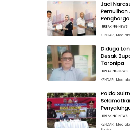
Jadi Naras
Pemulihan 
Penghargaa
BREAKING NEWS
KENDARI, Mediak
Diduga Lan
Desak Bupa
Toronipa
BREAKING NEWS
KENDARI, Media
Polda Sult
Selamatkan
Penyalahg
BREAKING NEWS
KENDARI, Mediak
Polda…