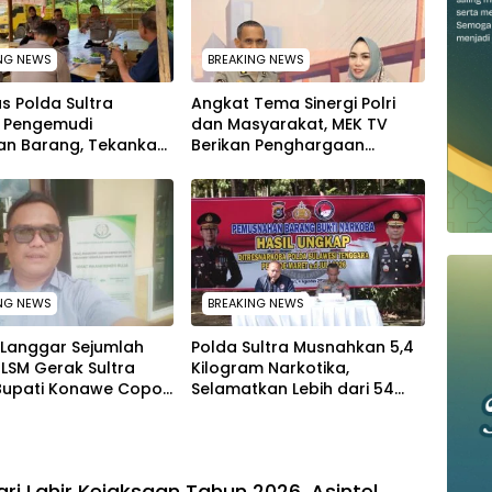
NG NEWS
BREAKING NEWS
as Polda Sultra
Angkat Tema Sinergi Polri
i Pengemudi
dan Masyarakat, MEK TV
an Barang, Tekankan
Berikan Penghargaan
an Kendaraan Demi
kepada Kapolda Sultra
matan
melalui Kabid Humas
NG NEWS
BREAKING NEWS
 Langgar Sejumlah
Polda Sultra Musnahkan 5,4
 LSM Gerak Sultra
Kilogram Narkotika,
Bupati Konawe Copot
Selamatkan Lebih dari 54
 Plt Lurah Toronipa
Ribu Jiwa dari Ancaman
Penyalahgunaan
ari Lahir Kejaksaan Tahun 2026, Asintel