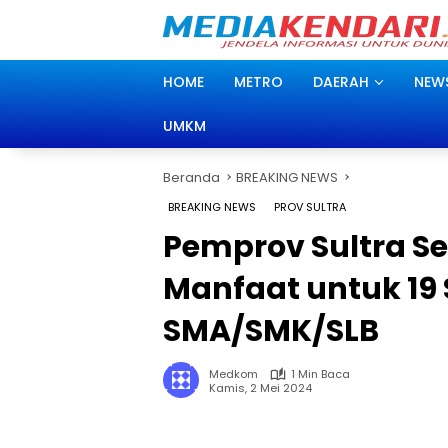
Langsung
ke
konten
HOME
METRO
DAERAH
NEW
UMKM
Beranda
BREAKING NEWS
BREAKING NEWS
PROV SULTRA
Pemprov Sultra S
Manfaat untuk 19 
SMA/SMK/SLB
Medkom
1 Min Baca
Kamis, 2 Mei 2024