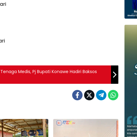
ari
ari
enaga Medis, Pj Bupati Konawe Hadiri Baksos