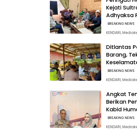
Kejati Sult
Adhyaksa 
BREAKING NEWS
KENDARI, Mediak
Ditlantas 
Barang, Te
Keselamat
BREAKING NEWS
KENDARI, Mediake
Angkat Tem
Berikan Pe
Kabid Hum
BREAKING NEWS
KENDARI, Mediak