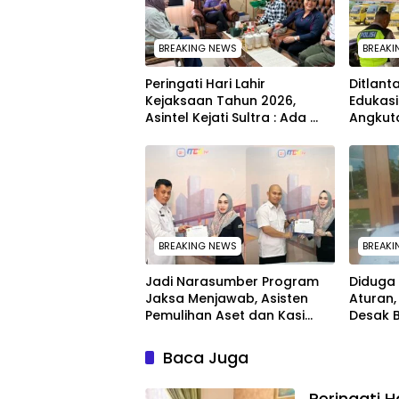
BREAKING NEWS
BREAKI
Peringati Hari Lahir
Ditlant
Kejaksaan Tahun 2026,
Edukas
Asintel Kejati Sultra : Ada
Angkut
Tauziah Ustad Das’ad Latif
Kelaik
sampai Adhyaksa Run
Kesela
BREAKING NEWS
BREAKI
Jadi Narasumber Program
Diduga
Jaksa Menjawab, Asisten
Aturan,
Pemulihan Aset dan Kasi
Desak 
Penkum Kejati Sultra Terima
Jabatan
Penghargaan dari Komisaris
Baca Juga
MEK TV
Peringati H