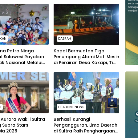
IKAN
DAERAH
na Patra Niaga
Kapal Bermuatan Tiga
al Sulawesi Rayakan
Penumpang Alami Mati Mesin
ak Nasional Melalui
di Perairan Desa Kokapi, Tim
nak Pesisir, Ruang
SAR Kendari Dikerahkan
 Generasi Penjaga
I
HEADLINE NEWS
Aurora Wakili Sultra
Berhasil Kurangi
g Supra Stars
Pengangguran, Lima Daerah
sia 2026
di Sultra Raih Penghargaan
dari Kemendagri