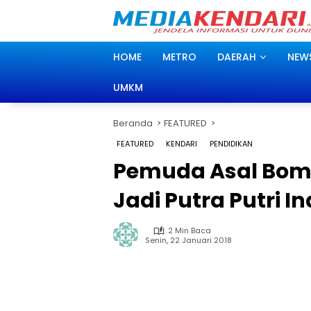
Langsung
ke
konten
HOME
METRO
DAERAH
NEW
UMKM
Beranda
FEATURED
FEATURED
KENDARI
PENDIDIKAN
Pemuda Asal Bomb
Jadi Putra Putri I
2 Min Baca
Senin, 22 Januari 2018