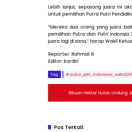
Lebih lanjut, sepasang juara ini 
untuk pemilihan Putra Putri Pendidik
“Mereka dua orang yang juara baik
pemilihan Putra dan Putri Indonsia
juara lagi di sana,” harap Wakil Ketua
Reporter: Rahmat R
Editor: Kardin
Tag:
putra_pitri_indonesia_sultra201
Ribuan Hektar Hutan Lindung Ja
Pos Terkait