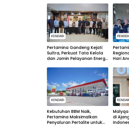
KENDARI
PENDID
Pertamina Gandeng Kejati
Pertami
Sultra, Perkuat Tata Kelola
Region
dan Jamin Pelayanan Energi
Hari An
untuk Masyarakat
Rumah A
Tumbuh
Pesisir
KENDARI
KENDAR
Kebutuhan BBM Naik,
Malyqa 
Pertamina Maksimalkan
di Ajan
Penyaluran Pertalite untuk
Indone
Warga Kota Kendari