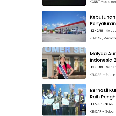
KONUT.Mediakend
Kebutuhan 
Penyaluran
KENDARI
Selasa
KENDARI, Mediak
Malyqa Auro
Indonesia 
KENDARI
Selasa
KENDARI – Putri
Berhasil K
Raih Pengh
HEADLINE NEWS
KENDARI– Sebany