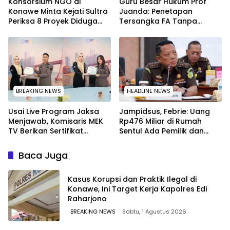
Konsorsium NGO di
Guru Besar Hukum Prof
Konawe Minta Kejati Sultra
Juanda: Penetapan
Periksa 8 Proyek Diduga
Tersangka FA Tanpa
Bermasalah ‎
Pemeriksaan Calon
Tersangka Tetap Sah
Secara Hukum
BREAKING NEWS
HEADLINE NEWS
Usai Live Program Jaksa
Jampidsus, Febrie: Uang
Menjawab, Komisaris MEK
Rp476 Miliar di Rumah
TV Berikan Sertifikat
Sentul Ada Pemilik dan
Penghargaan ke Jaksa
Kegiatannya
Kejari Muna
Baca Juga
Kasus Korupsi dan Praktik Ilegal di
Konawe, Ini Target Kerja Kapolres Edi
Raharjono
BREAKING NEWS
Sabtu, 1 Agustus 2026