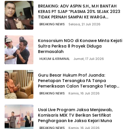
BREAKING: ADV ASPIN S.H., M.H BANTAH
KERAS PT SJAP “PLASMA 20% SEJAK 2023
TIDAK PERNAH SAMPAI KE WARGA
WAWOONE!
BREAKING NEWS
Selasa, 21 Juli 2026
Konsorsium NGO di Konawe Minta Kejati
Sultra Periksa 8 Proyek Diduga
Bermasalah ‎
HUKUM & KRIMINAL
Jumat, 17 Juli 2026
Guru Besar Hukum Prof Juanda:
Penetapan Tersangka FA Tanpa
Pemeriksaan Calon Tersangka Tetap
Sah Secara Hukum
BREAKING NEWS
Kamis, 16 Juli 2026
Usai Live Program Jaksa Menjawab,
Komisaris MEK TV Berikan Sertifikat
Penghargaan ke Jaksa Kejari Muna
BREAKING NEWS
Kamis, 16 Juli 2026