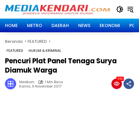
Langsung
ke
konten
HOME
METRO
DAERAH
NEWS
EKONOMI
POLI
Beranda
FEATURED
FEATURED
HUKUM & KRIMINAL
Pencuri Plat Panel Tenaga Surya
Diamuk Warga
952
Medkom
1 Min Baca
Kamis, 9 November 2017