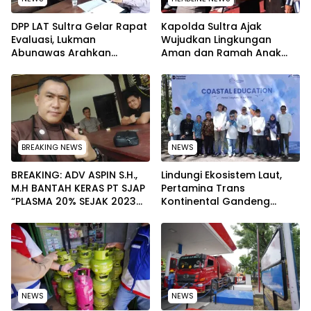
‎DPP LAT Sultra Gelar Rapat
Kapolda Sultra Ajak
Evaluasi, Lukman
Wujudkan Lingkungan
Abunawas Arahkan
Aman dan Ramah Anak
Pengurus Melakukan
pada Peringatan Hari Anak
Secara Rutin dan
Nasional 2026
Menyeluruh
BREAKING NEWS
NEWS
BREAKING: ADV ASPIN S.H.,
Lindungi Ekosistem Laut,
M.H BANTAH KERAS PT SJAP
Pertamina Trans
“PLASMA 20% SEJAK 2023
Kontinental Gandeng
TIDAK PERNAH SAMPAI KE
Elemen Masyarakat Jaga
WARGA WAWOONE!
Kebersihan Pantai di
Bitung, Sulawesi
NEWS
NEWS