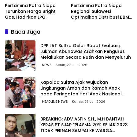
Pertamina Patra Niaga
Pertamina Patra Niaga
Turunkan Harga Bright
Regional Sulawesi
Gas, Hadirkan LPG
Optimalkan Distribusi BBM
Berkualitas dengan Harga
untuk Jaga Kelancaran
Lebih Kompetitif
Pasokan Energi di Seluruh
Baca Juga
Wilayah Sulawesi
‎DPP LAT Sultra Gelar Rapat Evaluasi,
Lukman Abunawas Arahkan Pengurus
Melakukan Secara Rutin dan Menyeluruh
NEWS
Senin, 27 Juli 2026
Kapolda Sultra Ajak Wujudkan
Lingkungan Aman dan Ramah Anak
pada Peringatan Hari Anak Nasional
2026
HEADLINE NEWS
Kamis, 23 Juli 2026
BREAKING: ADV ASPIN S.H., M.H BANTAH
KERAS PT SJAP “PLASMA 20% SEJAK 2023
TIDAK PERNAH SAMPAI KE WARGA
WAWOONE!