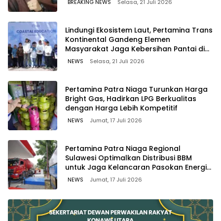
BREAKING NEWS
Selasa, 21 Juli 2026
Lindungi Ekosistem Laut, Pertamina Trans
Kontinental Gandeng Elemen
Masyarakat Jaga Kebersihan Pantai di
Bitung, Sulawesi
NEWS
Selasa, 21 Juli 2026
Pertamina Patra Niaga Turunkan Harga
Bright Gas, Hadirkan LPG Berkualitas
dengan Harga Lebih Kompetitif
NEWS
Jumat, 17 Juli 2026
Pertamina Patra Niaga Regional
Sulawesi Optimalkan Distribusi BBM
untuk Jaga Kelancaran Pasokan Energi
di Seluruh Wilayah Sulawesi
NEWS
Jumat, 17 Juli 2026