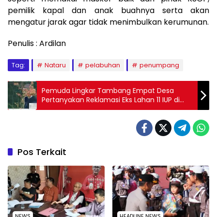
pemilik kapal dan anak buahnya serta akan
mengatur jarak agar tidak menimbulkan kerumunan.
Penulis : Ardilan
Tag:
Nataru
pelabuhan
penumpang
Pemuda Lingkar Tambang Empat Desa
Pertanyakan Reklamasi Eks Lahan 11 IUP di
Konut
Pos Terkait
NEWS
HEADLINE NEWS