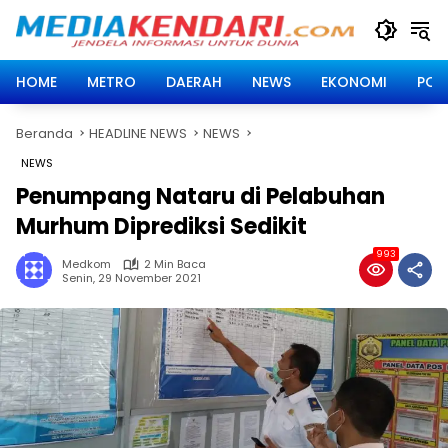
Langsung
ke
konten
HOME
METRO
DAERAH
NEWS
EKONOMI
POLI
Beranda
HEADLINE NEWS
NEWS
NEWS
Penumpang Nataru di Pelabuhan
Murhum Diprediksi Sedikit
993
Medkom
2 Min Baca
Senin, 29 November 2021