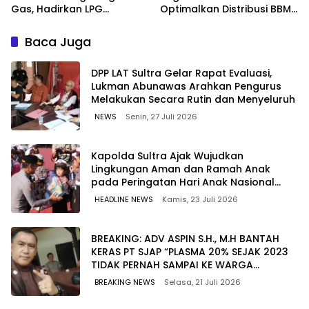
Gas, Hadirkan LPG
Optimalkan Distribusi BBM
Berkualitas dengan Harga
untuk Jaga Kelancaran
Lebih Kompetitif
Pasokan Energi di Seluruh
Baca Juga
Wilayah Sulawesi
‎DPP LAT Sultra Gelar Rapat Evaluasi,
Lukman Abunawas Arahkan Pengurus
Melakukan Secara Rutin dan Menyeluruh
NEWS
Senin, 27 Juli 2026
Kapolda Sultra Ajak Wujudkan
Lingkungan Aman dan Ramah Anak
pada Peringatan Hari Anak Nasional
2026
HEADLINE NEWS
Kamis, 23 Juli 2026
BREAKING: ADV ASPIN S.H., M.H BANTAH
KERAS PT SJAP “PLASMA 20% SEJAK 2023
TIDAK PERNAH SAMPAI KE WARGA
WAWOONE!
BREAKING NEWS
Selasa, 21 Juli 2026