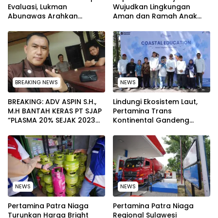
Evaluasi, Lukman
Wujudkan Lingkungan
Abunawas Arahkan
Aman dan Ramah Anak
Pengurus Melakukan
pada Peringatan Hari Anak
Secara Rutin dan
Nasional 2026
Menyeluruh
BREAKING NEWS
NEWS
BREAKING: ADV ASPIN S.H.,
Lindungi Ekosistem Laut,
M.H BANTAH KERAS PT SJAP
Pertamina Trans
“PLASMA 20% SEJAK 2023
Kontinental Gandeng
TIDAK PERNAH SAMPAI KE
Elemen Masyarakat Jaga
WARGA WAWOONE!
Kebersihan Pantai di
Bitung, Sulawesi
NEWS
NEWS
Pertamina Patra Niaga
Pertamina Patra Niaga
Turunkan Harga Bright
Regional Sulawesi