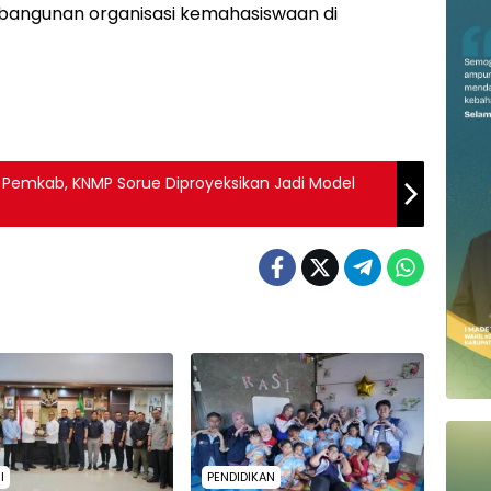
mbangunan organisasi kemahasiswaan di
 Pemkab, KNMP Sorue Diproyeksikan Jadi Model
I
PENDIDIKAN