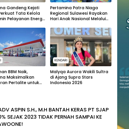
ina Gandeng Kejati
Pertamina Patra Niaga
 Perkuat Tata Kelola
Regional Sulawesi Rayakan
in Pelayanan Energi
Hari Anak Nasional Melalui
Masyarakat
Rumah Anak Pesisir, Ruang
Tumbuh Generasi Penjaga
Pesisir
I
KENDARI
han BBM Naik,
Malyqa Aurora Wakili Sultra
ina Maksimalkan
di Ajang Supra Stars
ran Pertalite untuk
Indonesia 2026
Kota Kendari
ADV ASPIN S.H., M.H BANTAH KERAS PT SJAP
0% SEJAK 2023 TIDAK PERNAH SAMPAI KE
AWOONE!