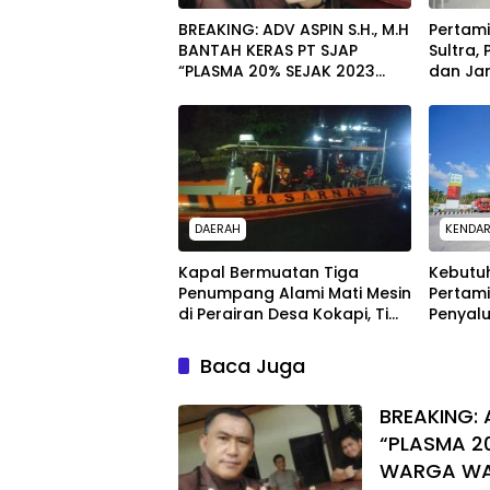
BREAKING: ADV ASPIN S.H., M.H
Pertam
BANTAH KERAS PT SJAP
Sultra,
“PLASMA 20% SEJAK 2023
dan Jam
TIDAK PERNAH SAMPAI KE
untuk 
WARGA WAWOONE!
DAERAH
KENDAR
Kapal Bermuatan Tiga
Kebutu
Penumpang Alami Mati Mesin
Pertam
di Perairan Desa Kokapi, Tim
Penyalu
SAR Kendari Dikerahkan
Warga 
Baca Juga
BREAKING: 
“PLASMA 2
WARGA W