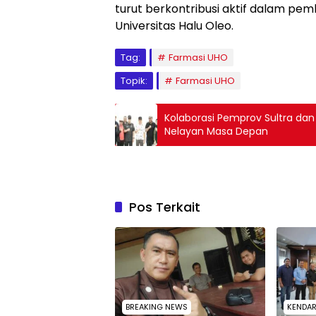
turut berkontribusi aktif dalam pe
Universitas Halu Oleo.
Tag:
Farmasi UHO
Topik:
Farmasi UHO
Kolaborasi Pemprov Sultra dan
Nelayan Masa Depan
Pos Terkait
BREAKING NEWS
KENDAR