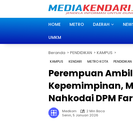
Langsung
ke
konten
HOME
METRO
DAERAH
NEW
UMKM
Beranda
PENDIDIKAN
KAMPUS
KAMPUS
KENDARI
METRO KOTA
PENDIDIKAN
Perempuan Ambil
Kepemimpinan, M
Nahkodai DPM Far
Medkom
2 Min Baca
Senin, 5 Januari 2026