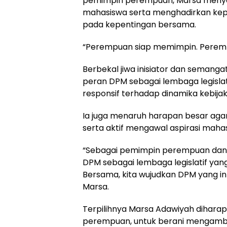
pemimpin perempuan, Marsa menyat
mahasiswa serta menghadirkan kepe
pada kepentingan bersama.
“Perempuan siap memimpin. Perem
Berbekal jiwa inisiator dan seman
peran DPM sebagai lembaga legislati
responsif terhadap dinamika kebija
Ia juga menaruh harapan besar agar
serta aktif mengawal aspirasi maha
“Sebagai pemimpin perempuan dan 
DPM sebagai lembaga legislatif yang
Bersama, kita wujudkan DPM yang i
Marsa.
Terpilihnya Marsa Adawiyah diharap
perempuan, untuk berani mengambi