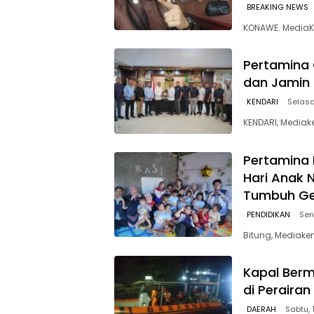
BREAKING NEWS
KONAWE. MediaK
Pertamina 
dan Jamin 
KENDARI
Selasa
KENDARI, Mediak
Pertamina 
Hari Anak 
Tumbuh Gen
PENDIDIKAN
Sen
Bitung, Mediake
Kapal Berm
di Peraira
DAERAH
Sabtu, 