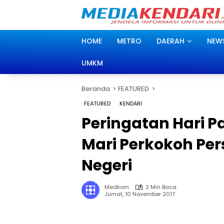
Langsung
ke
konten
HOME
METRO
DAERAH
NEW
UMKM
Beranda
FEATURED
FEATURED
KENDARI
Peringatan Hari P
Mari Perkokoh Pe
Negeri
Medkom
2 Min Baca
Jumat, 10 November 2017