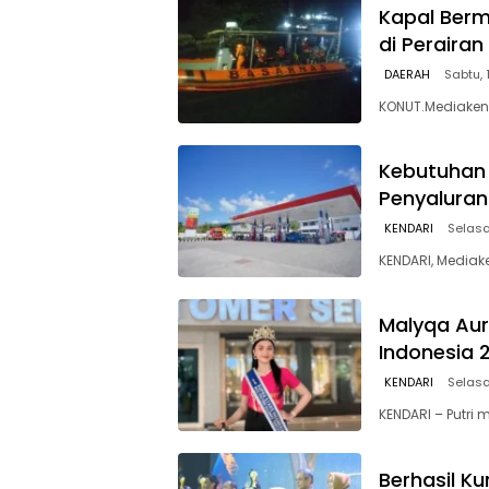
Kapal Berm
di Peraira
DAERAH
Sabtu, 
KONUT.Mediakend
Kebutuhan 
Penyaluran
KENDARI
Selasa
KENDARI, Mediak
Malyqa Auro
Indonesia 
KENDARI
Selasa
KENDARI – Putri
Berhasil K