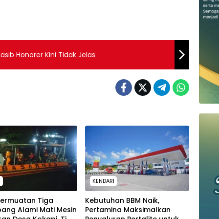
asib Honorer Kini Tidak Jelas
H
KENDARI
Bermuatan Tiga
Kebutuhan BBM Naik,
ang Alami Mati Mesin
Pertamina Maksimalkan