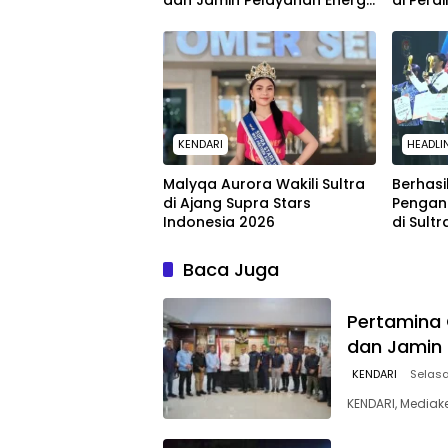
dan Jamin Pelayanan Energi
di Pera
untuk Masyarakat
SAR Ken
KENDARI
HEADLI
Malyqa Aurora Wakili Sultra
Berhasi
di Ajang Supra Stars
Pengan
Indonesia 2026
di Sult
dari K
Baca Juga
Pertamina 
dan Jamin 
KENDARI
Selasa
KENDARI, Mediak