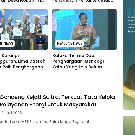
iran Desa Kokapi, Tim
Penyaluran Pertalite untuk
dari Dikerahkan
Warga Kota Kendari
NE NEWS
HEADLINE NEWS
l Kurangi
Kolaka Terima Dua
gguran, Lima Daerah
Penghargaan, Mendagri:
ra Raih Penghargaan
Kalau Yang Lain Belum
emendagri
Dapat Saya Minta Maaf
Gandeng Kejati Sultra, Perkuat Tata Kelola
Pelayanan Energi untuk Masyarakat
, 14 Juli 2026
endari.com – PT Pertamina Patra Niaga Regional…