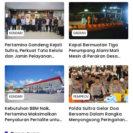
sampai Adhyaksa Run
WARGA WAWOONE!
KENDARI
DAERAH
Pertamina Gandeng Kejati
Kapal Bermuatan Tiga
Sultra, Perkuat Tata Kelola
Penumpang Alami Mati
dan Jamin Pelayanan
Mesin di Perairan Desa
Energi untuk Masyarakat
Kokapi, Tim SAR Kendari
Dikerahkan
KENDARI
PEMPROV
Kebutuhan BBM Naik,
Polda Sultra Gelar Doa
Pertamina Maksimalkan
Bersama Dalam Rangka
Penyaluran Pertalite untuk
Menyongsong Peringatan
Warga Kota Kendari
ke-80 Hari Bhayangkara
Tahun 2026