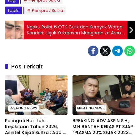
Tag:
Pemprov Sultra
Topik:
Pemprov Sultra
Ngaku Polisi, 6 OTK Culik dan Keroyok Warga
Kendari: Jejak Kekerasan Mengarah ke Arena
Biliar Prawira
Pos Terkait
BREAKING NEWS
BREAKING NEWS
Peringati Hari Lahir
BREAKING: ADV ASPIN S.H.,
Kejaksaan Tahun 2026,
M.H BANTAH KERAS PT SJAP
Asintel Kejati Sultra : Ada
“PLASMA 20% SEJAK 2023
Tauziah Ustad Das’ad Latif
TIDAK PERNAH SAMPAI KE