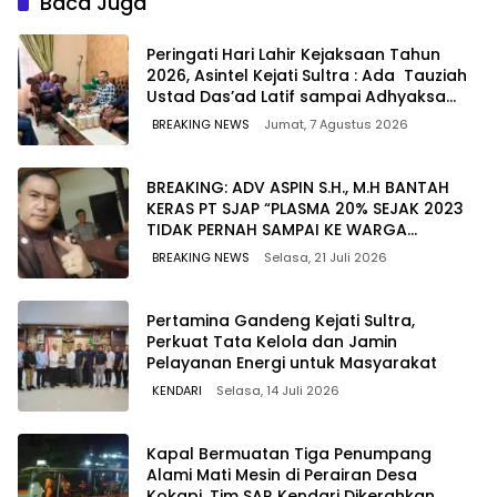
Baca Juga
Peringati Hari Lahir Kejaksaan Tahun
2026, Asintel Kejati Sultra : Ada Tauziah
Ustad Das’ad Latif sampai Adhyaksa
Run
BREAKING NEWS
Jumat, 7 Agustus 2026
BREAKING: ADV ASPIN S.H., M.H BANTAH
KERAS PT SJAP “PLASMA 20% SEJAK 2023
TIDAK PERNAH SAMPAI KE WARGA
WAWOONE!
BREAKING NEWS
Selasa, 21 Juli 2026
Pertamina Gandeng Kejati Sultra,
Perkuat Tata Kelola dan Jamin
Pelayanan Energi untuk Masyarakat
KENDARI
Selasa, 14 Juli 2026
Kapal Bermuatan Tiga Penumpang
Alami Mati Mesin di Perairan Desa
Kokapi, Tim SAR Kendari Dikerahkan