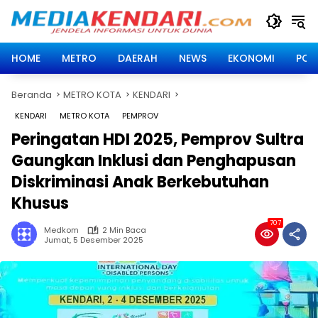
Langsung
ke
konten
HOME
METRO
DAERAH
NEWS
EKONOMI
POLI
Beranda
METRO KOTA
KENDARI
KENDARI
METRO KOTA
PEMPROV
Peringatan HDI 2025, Pemprov Sultra
Gaungkan Inklusi dan Penghapusan
Diskriminasi Anak Berkebutuhan
Khusus
707
Medkom
2 Min Baca
Jumat, 5 Desember 2025