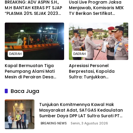
BREAKING: ADV ASPIN S.H.,
Usai Live Program Jaksa
M.H BANTAH KERAS PT SJAP
Menjawab, Komisaris MEK
“PLASMA 20% SEJAK 2023
TV Berikan Sertifikat
TIDAK PERNAH SAMPAI KE
Penghargaan ke Jaksa
WARGA WAWOONE!
Kejari Muna
DAERAH
DAERAH
Kapal Bermuatan Tiga
Apresiasi Personel
Penumpang Alami Mati
Berprestasi, Kapolda
Mesin di Perairan Desa
Sultra: Tunjukkan
Kokapi, Tim SAR Kendari
Kompetensi Terbaik untuk
Dikerahkan
Masyarakat
Baca Juga
Tunjukan Komitmennya Kawal Hak
Masyarakat Adat, SATGAS Kedaulatan
Sumber Daya DPP LAT Sultra Surati PT
SCM Routa
BREAKING NEWS
Senin, 3 Agustus 2026