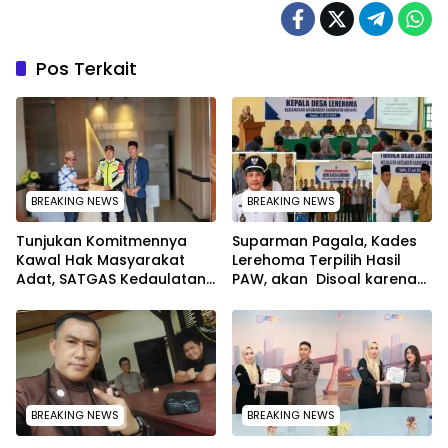
Pos Terkait
BREAKING NEWS
BREAKING NEWS
Tunjukan Komitmennya
Suparman Pagala, Kades
Kawal Hak Masyarakat
Lerehoma Terpilih Hasil
Adat, SATGAS Kedaulatan
PAW, akan Disoal karena
Sumber Daya DPP LAT
Rangkap Jabatan Kepala
Sultra Surati PT SCM Routa
Security di PT TPM
BREAKING NEWS
BREAKING NEWS