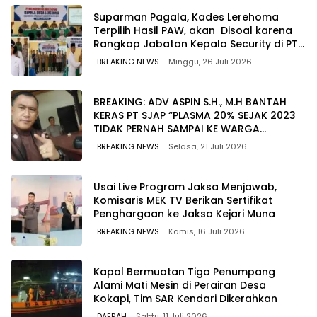
Suparman Pagala, Kades Lerehoma
Terpilih Hasil PAW, akan Disoal karena
Rangkap Jabatan Kepala Security di PT
TPM
BREAKING NEWS
Minggu, 26 Juli 2026
BREAKING: ADV ASPIN S.H., M.H BANTAH
KERAS PT SJAP “PLASMA 20% SEJAK 2023
TIDAK PERNAH SAMPAI KE WARGA
WAWOONE!
BREAKING NEWS
Selasa, 21 Juli 2026
Usai Live Program Jaksa Menjawab,
Komisaris MEK TV Berikan Sertifikat
Penghargaan ke Jaksa Kejari Muna
BREAKING NEWS
Kamis, 16 Juli 2026
Kapal Bermuatan Tiga Penumpang
Alami Mati Mesin di Perairan Desa
Kokapi, Tim SAR Kendari Dikerahkan
DAERAH
Sabtu, 11 Juli 2026