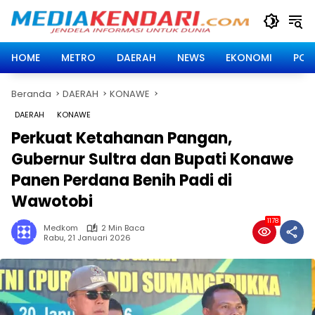
Langsung
ke
konten
HOME
METRO
DAERAH
NEWS
EKONOMI
POLI
Beranda
DAERAH
KONAWE
DAERAH
KONAWE
Perkuat Ketahanan Pangan,
Gubernur Sultra dan Bupati Konawe
Panen Perdana Benih Padi di
Wawotobi
1178
Medkom
2 Min Baca
Rabu, 21 Januari 2026