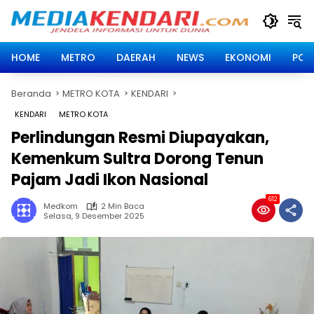
Langsung
ke
konten
HOME
METRO
DAERAH
NEWS
EKONOMI
POLI
Beranda
METRO KOTA
KENDARI
KENDARI
METRO KOTA
Perlindungan Resmi Diupayakan,
Kemenkum Sultra Dorong Tenun
Pajam Jadi Ikon Nasional
612
Medkom
2 Min Baca
Selasa, 9 Desember 2025