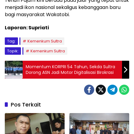
Tenun Pajam kini berada pada jalur yang tepat untuk
menjadi ikon nasional sekaligus kebanggaan baru
bagi masyarakat Wakatobi.
Laporan: Supriati
Tag:
Kemenkum Sultra
Topik:
Kemenkum Sultra
Momentum KORPRI 54 Tahun, Sekda Sultra
Dorong ASN Jadi Motor Digitalisasi Birokrasi
Pos Terkait