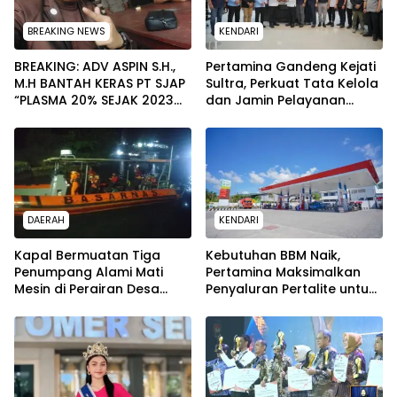
BREAKING NEWS
KENDARI
BREAKING: ADV ASPIN S.H.,
Pertamina Gandeng Kejati
M.H BANTAH KERAS PT SJAP
Sultra, Perkuat Tata Kelola
“PLASMA 20% SEJAK 2023
dan Jamin Pelayanan
TIDAK PERNAH SAMPAI KE
Energi untuk Masyarakat
WARGA WAWOONE!
DAERAH
KENDARI
Kapal Bermuatan Tiga
Kebutuhan BBM Naik,
Penumpang Alami Mati
Pertamina Maksimalkan
Mesin di Perairan Desa
Penyaluran Pertalite untuk
Kokapi, Tim SAR Kendari
Warga Kota Kendari
Dikerahkan