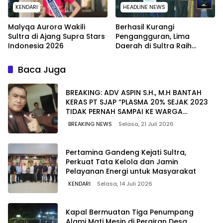
KENDARI
HEADLINE NEWS
Malyqa Aurora Wakili
Berhasil Kurangi
Sultra di Ajang Supra Stars
Pengangguran, Lima
Indonesia 2026
Daerah di Sultra Raih
Penghargaan dari
Kemendagri
Baca Juga
BREAKING: ADV ASPIN S.H., M.H BANTAH
KERAS PT SJAP “PLASMA 20% SEJAK 2023
TIDAK PERNAH SAMPAI KE WARGA
WAWOONE!
BREAKING NEWS
Selasa, 21 Juli 2026
Pertamina Gandeng Kejati Sultra,
Perkuat Tata Kelola dan Jamin
Pelayanan Energi untuk Masyarakat
KENDARI
Selasa, 14 Juli 2026
Kapal Bermuatan Tiga Penumpang
Alami Mati Mesin di Perairan Desa