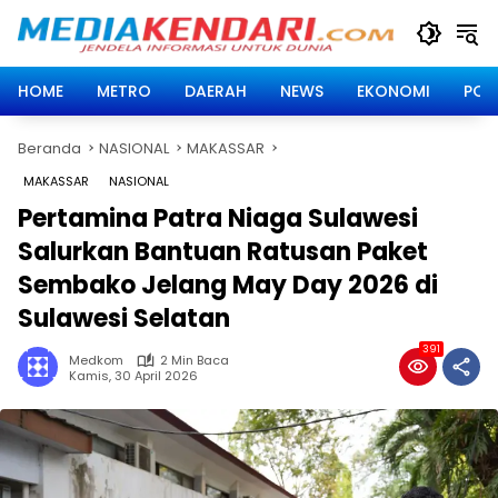
Langsung
ke
konten
HOME
METRO
DAERAH
NEWS
EKONOMI
POLI
Beranda
NASIONAL
MAKASSAR
MAKASSAR
NASIONAL
Pertamina Patra Niaga Sulawesi
Salurkan Bantuan Ratusan Paket
Sembako Jelang May Day 2026 di
Sulawesi Selatan
391
Medkom
2 Min Baca
Kamis, 30 April 2026