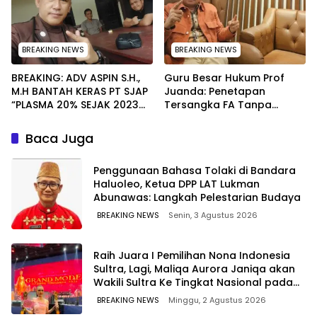
BREAKING NEWS
BREAKING NEWS
BREAKING: ADV ASPIN S.H.,
Guru Besar Hukum Prof
M.H BANTAH KERAS PT SJAP
Juanda: Penetapan
“PLASMA 20% SEJAK 2023
Tersangka FA Tanpa
TIDAK PERNAH SAMPAI KE
Pemeriksaan Calon
WARGA WAWOONE!
Tersangka Tetap Sah
Baca Juga
Secara Hukum
Penggunaan Bahasa Tolaki di Bandara
Haluoleo, Ketua DPP LAT Lukman
Abunawas: Langkah Pelestarian Budaya
BREAKING NEWS
Senin, 3 Agustus 2026
‎Raih Juara I Pemilihan Nona Indonesia
Sultra, Lagi, Maliqa Aurora Janiqa akan
Wakili Sultra Ke Tingkat Nasional pada
Pemilihan NONA Indonesia
BREAKING NEWS
Minggu, 2 Agustus 2026