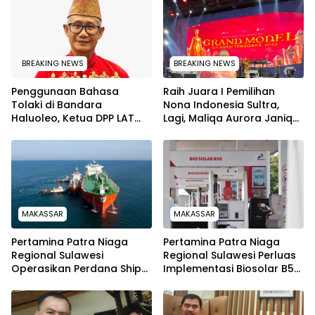
BREAKING NEWS
BREAKING NEWS
Penggunaan Bahasa
‎Raih Juara I Pemilihan
Tolaki di Bandara
Nona Indonesia Sultra,
Haluoleo, Ketua DPP LAT
Lagi, Maliqa Aurora Janiqa
Lukman Abunawas:
akan Wakili Sultra Ke
Langkah Pelestarian
Tingkat Nasional pada
Budaya
Pemilihan NONA Indonesia
MAKASSAR
MAKASSAR
Pertamina Patra Niaga
Pertamina Patra Niaga
Regional Sulawesi
Regional Sulawesi Perluas
Operasikan Perdana Ship
Implementasi Biosolar B50,
to Ship Kolonodale,
Kini Telah Tersalurkan di
Perkuat Distribusi B50 di
590 SPBU
Kawasan Timur Sulawesi