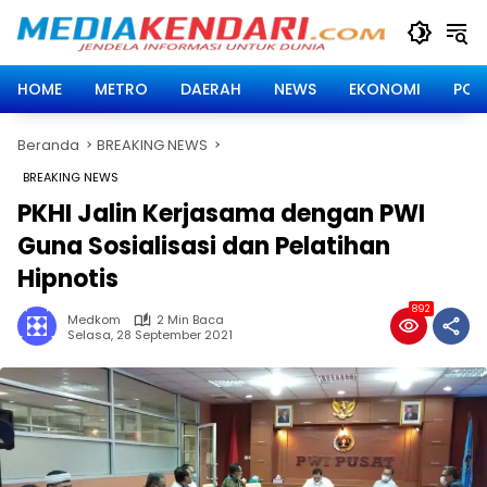
Langsung
ke
konten
HOME
METRO
DAERAH
NEWS
EKONOMI
POLI
Beranda
BREAKING NEWS
BREAKING NEWS
PKHI Jalin Kerjasama dengan PWI
Guna Sosialisasi dan Pelatihan
Hipnotis
892
Medkom
2 Min Baca
Selasa, 28 September 2021