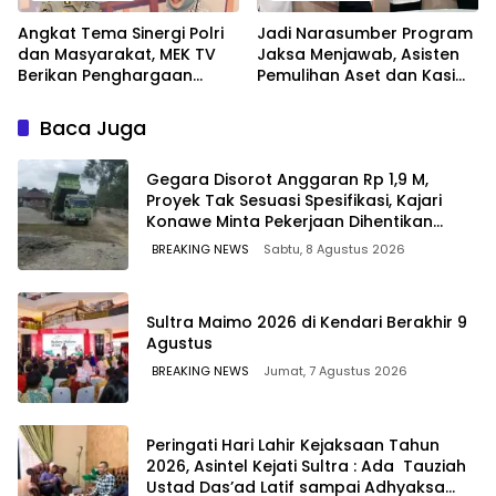
Angkat Tema Sinergi Polri
Jadi Narasumber Program
dan Masyarakat, MEK TV
Jaksa Menjawab, Asisten
Berikan Penghargaan
Pemulihan Aset dan Kasi
kepada Kapolda Sultra
Penkum Kejati Sultra
melalui Kabid Humas
Terima Penghargaan dari
Baca Juga
Komisaris MEK TV
Gegara Disorot Anggaran Rp 1,9 M,
Proyek Tak Sesuasi Spesifikasi, Kajari
Konawe Minta Pekerjaan Dihentikan
Sementara
BREAKING NEWS
Sabtu, 8 Agustus 2026
Sultra Maimo 2026 di Kendari Berakhir 9
Agustus
BREAKING NEWS
Jumat, 7 Agustus 2026
Peringati Hari Lahir Kejaksaan Tahun
2026, Asintel Kejati Sultra : Ada Tauziah
Ustad Das’ad Latif sampai Adhyaksa