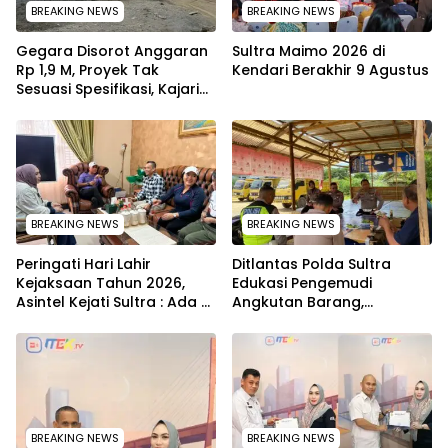
BREAKING NEWS
BREAKING NEWS
Gegara Disorot Anggaran
Sultra Maimo 2026 di
Rp 1,9 M, Proyek Tak
Kendari Berakhir 9 Agustus
Sesuasi Spesifikasi, Kajari
Konawe Minta Pekerjaan
Dihentikan Sementara
BREAKING NEWS
BREAKING NEWS
Peringati Hari Lahir
Ditlantas Polda Sultra
Kejaksaan Tahun 2026,
Edukasi Pengemudi
Asintel Kejati Sultra : Ada
Angkutan Barang,
Tauziah Ustad Das’ad Latif
Tekankan Kelaikan
sampai Adhyaksa Run
Kendaraan Demi
Keselamatan
BREAKING NEWS
BREAKING NEWS