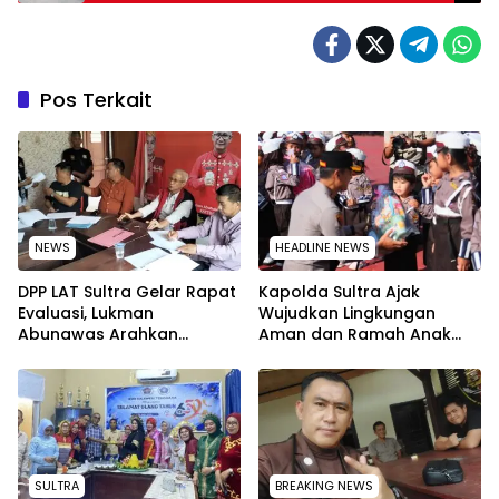
Warga Kota Kendari
Pos Terkait
NEWS
HEADLINE NEWS
‎DPP LAT Sultra Gelar Rapat
Kapolda Sultra Ajak
Evaluasi, Lukman
Wujudkan Lingkungan
Abunawas Arahkan
Aman dan Ramah Anak
Pengurus Melakukan
pada Peringatan Hari Anak
Secara Rutin dan
Nasional 2026
Menyeluruh
SULTRA
BREAKING NEWS