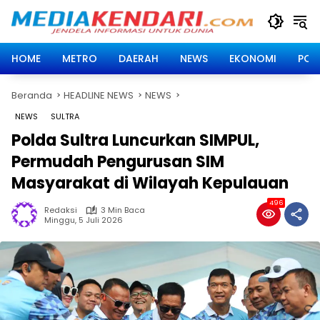
Langsung
ke
konten
HOME
METRO
DAERAH
NEWS
EKONOMI
POLI
Beranda
HEADLINE NEWS
NEWS
NEWS
SULTRA
Polda Sultra Luncurkan SIMPUL,
Permudah Pengurusan SIM
Masyarakat di Wilayah Kepulauan
496
Redaksi
3 Min Baca
Minggu, 5 Juli 2026