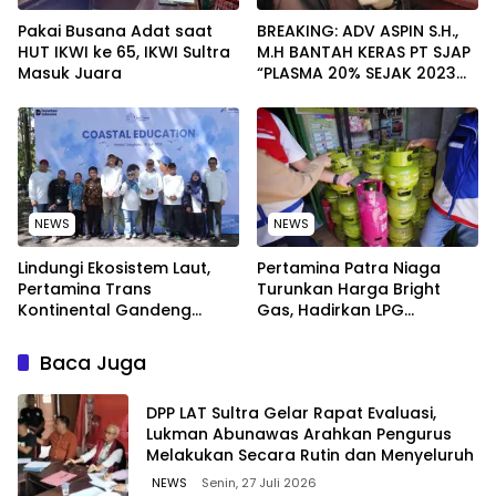
Pakai Busana Adat saat
BREAKING: ADV ASPIN S.H.,
HUT IKWI ke 65, IKWI Sultra
M.H BANTAH KERAS PT SJAP
Masuk Juara
“PLASMA 20% SEJAK 2023
TIDAK PERNAH SAMPAI KE
WARGA WAWOONE!
NEWS
NEWS
Lindungi Ekosistem Laut,
Pertamina Patra Niaga
Pertamina Trans
Turunkan Harga Bright
Kontinental Gandeng
Gas, Hadirkan LPG
Elemen Masyarakat Jaga
Berkualitas dengan Harga
Kebersihan Pantai di
Lebih Kompetitif
Baca Juga
Bitung, Sulawesi
‎DPP LAT Sultra Gelar Rapat Evaluasi,
Lukman Abunawas Arahkan Pengurus
Melakukan Secara Rutin dan Menyeluruh
NEWS
Senin, 27 Juli 2026