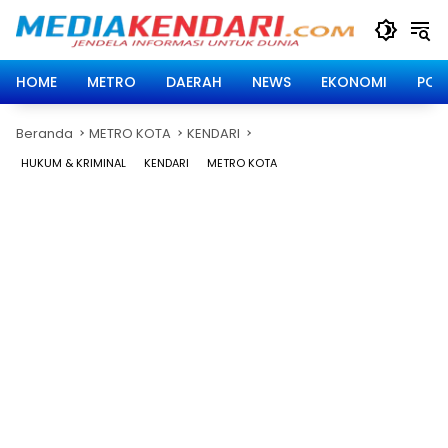
Langsung
ke
konten
HOME
METRO
DAERAH
NEWS
EKONOMI
POLI
Beranda
METRO KOTA
KENDARI
HUKUM & KRIMINAL
KENDARI
METRO KOTA