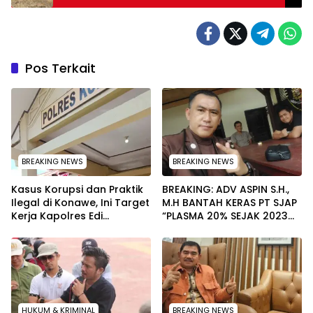
Besar di HUT Satpam
Pos Terkait
BREAKING NEWS
BREAKING NEWS
Kasus Korupsi dan Praktik
BREAKING: ADV ASPIN S.H.,
Ilegal di Konawe, Ini Target
M.H BANTAH KERAS PT SJAP
Kerja Kapolres Edi
“PLASMA 20% SEJAK 2023
Raharjono
TIDAK PERNAH SAMPAI KE
WARGA WAWOONE!
HUKUM & KRIMINAL
BREAKING NEWS