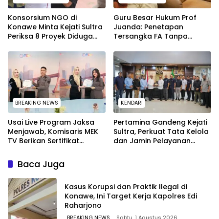
Konsorsium NGO di
Guru Besar Hukum Prof
Konawe Minta Kejati Sultra
Juanda: Penetapan
Periksa 8 Proyek Diduga
Tersangka FA Tanpa
Bermasalah ‎
Pemeriksaan Calon
Tersangka Tetap Sah
Secara Hukum
BREAKING NEWS
KENDARI
Usai Live Program Jaksa
Pertamina Gandeng Kejati
Menjawab, Komisaris MEK
Sultra, Perkuat Tata Kelola
TV Berikan Sertifikat
dan Jamin Pelayanan
Penghargaan ke Jaksa
Energi untuk Masyarakat
Kejari Muna
Baca Juga
Kasus Korupsi dan Praktik Ilegal di
Konawe, Ini Target Kerja Kapolres Edi
Raharjono
BREAKING NEWS
Sabtu, 1 Agustus 2026