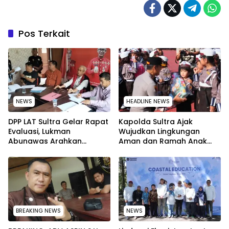
Pos Terkait
NEWS
HEADLINE NEWS
‎DPP LAT Sultra Gelar Rapat
Kapolda Sultra Ajak
Evaluasi, Lukman
Wujudkan Lingkungan
Abunawas Arahkan
Aman dan Ramah Anak
Pengurus Melakukan
pada Peringatan Hari Anak
Secara Rutin dan
Nasional 2026
Menyeluruh
BREAKING NEWS
NEWS