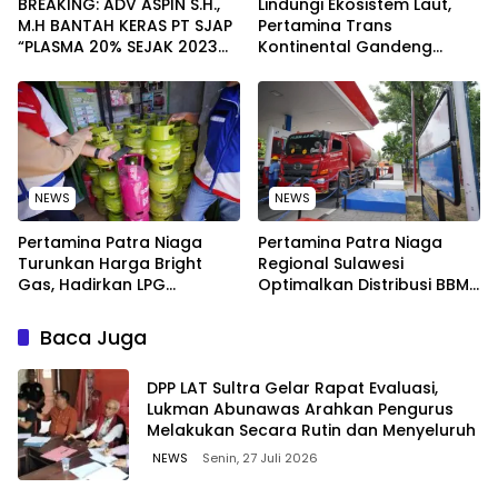
BREAKING: ADV ASPIN S.H.,
Lindungi Ekosistem Laut,
M.H BANTAH KERAS PT SJAP
Pertamina Trans
“PLASMA 20% SEJAK 2023
Kontinental Gandeng
TIDAK PERNAH SAMPAI KE
Elemen Masyarakat Jaga
WARGA WAWOONE!
Kebersihan Pantai di
Bitung, Sulawesi
NEWS
NEWS
Pertamina Patra Niaga
Pertamina Patra Niaga
Turunkan Harga Bright
Regional Sulawesi
Gas, Hadirkan LPG
Optimalkan Distribusi BBM
Berkualitas dengan Harga
untuk Jaga Kelancaran
Lebih Kompetitif
Pasokan Energi di Seluruh
Baca Juga
Wilayah Sulawesi
‎DPP LAT Sultra Gelar Rapat Evaluasi,
Lukman Abunawas Arahkan Pengurus
Melakukan Secara Rutin dan Menyeluruh
NEWS
Senin, 27 Juli 2026