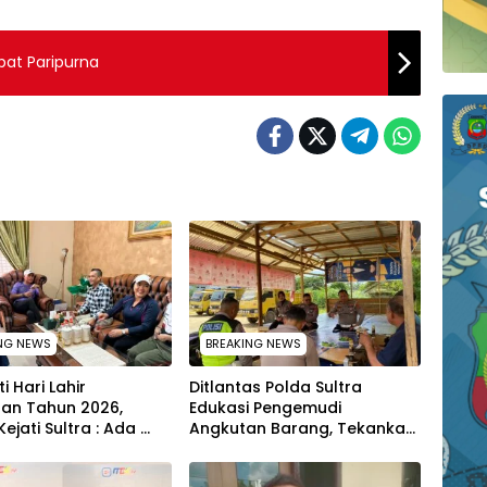
at Paripurna
NG NEWS
BREAKING NEWS
i Hari Lahir
Ditlantas Polda Sultra
aan Tahun 2026,
Edukasi Pengemudi
Kejati Sultra : Ada
Angkutan Barang, Tekankan
 Ustad Das’ad Latif
Kelaikan Kendaraan Demi
 Adhyaksa Run
Keselamatan