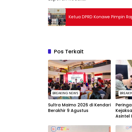
Ketua DPRD Konawe Pimpin Rap
Pos Terkait
BREAKING NEWS
BREAKI
Sultra Maimo 2026 di Kendari
Peringat
Berakhir 9 Agustus
Kejaks
Asintel 
Tauziah
sampai