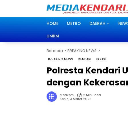
Langsung
ke
konten
HOME
METRO
DAERAH
NEW
UMKM
Beranda
BREAKING NEWS
BREAKING NEWS
KENDARI
POLISI
Polresta Kendari
dengan Kekerasa
Medkom
2 Min Baca
Senin, 3 Maret 2025