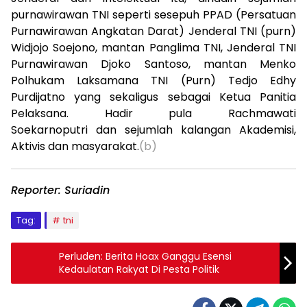
purnawirawan TNI seperti sesepuh PPAD (Persatuan
Purnawirawan Angkatan Darat) Jenderal TNI (purn)
Widjojo Soejono, mantan Panglima TNI, Jenderal TNI
Purnawirawan Djoko Santoso, mantan Menko
Polhukam Laksamana TNI (Purn) Tedjo Edhy
Purdijatno yang sekaligus sebagai Ketua Panitia
Pelaksana. Hadir pula Rachmawati
Soekarnoputri dan sejumlah kalangan Akademisi,
Aktivis dan masyarakat.
(b)
Reporter: Suriadin
Tag:
tni
Perluden: Berita Hoax Ganggu Esensi
Kedaulatan Rakyat Di Pesta Politik