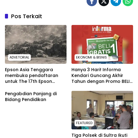
Pos Terkait
ADVETORIAL
EKONOMI & BISNIS
Epson Asia Tenggara
Hanya 3 Hari! Informa
membuka pendaftaran
Kendari Guncang Akhir
untuk The 17th Epson
Tahun dengan Promo BELI 1
International Pano Awards
GRATIS 1
2026
Pengabdian Panjang di
Bidang Pendidikan
FEATURED
Tiga Polsek di Sultra Ikuti