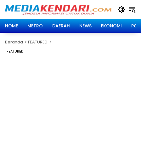
Langsung
ke
konten
HOME
METRO
DAERAH
NEWS
EKONOMI
POLI
Beranda
FEATURED
FEATURED