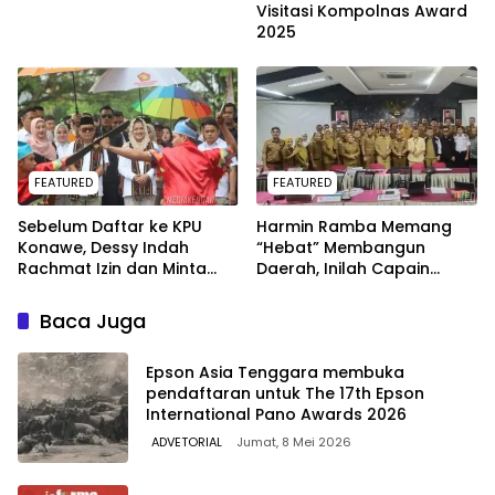
Visitasi Kompolnas Award
2025
FEATURED
FEATURED
Sebelum Daftar ke KPU
Harmin Ramba Memang
Konawe, Dessy Indah
“Hebat” Membangun
Rachmat Izin dan Minta
Daerah, Inilah Capain
Doa Restu Ibunya di
Kinerja Pj Bupati Konawe
Wonggeduku
Selama Triwulan Kedua
Baca Juga
Epson Asia Tenggara membuka
pendaftaran untuk The 17th Epson
International Pano Awards 2026
ADVETORIAL
Jumat, 8 Mei 2026