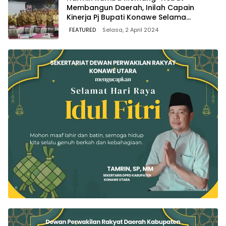
Membangun Daerah, Inilah Capain
Kinerja Pj Bupati Konawe Selama
Triwulan Kedua
FEATURED
Selasa, 2 April 2024