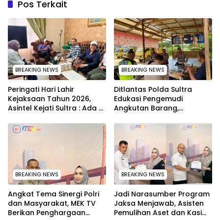
Pos Terkait
BREAKING NEWS
BREAKING NEWS
Peringati Hari Lahir
Ditlantas Polda Sultra
Kejaksaan Tahun 2026,
Edukasi Pengemudi
Asintel Kejati Sultra : Ada
Angkutan Barang,
Tauziah Ustad Das’ad Latif
Tekankan Kelaikan
sampai Adhyaksa Run
Kendaraan Demi
Keselamatan
BREAKING NEWS
BREAKING NEWS
Angkat Tema Sinergi Polri
Jadi Narasumber Program
dan Masyarakat, MEK TV
Jaksa Menjawab, Asisten
Berikan Penghargaan
Pemulihan Aset dan Kasi