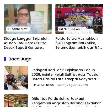
kepada Kapolda Sultra
Penkum Kejati Sultra
melalui Kabid Humas
Terima Penghargaan dari
Komisaris MEK TV
BREAKING NEWS
BREAKING NEWS
Diduga Langgar Sejumlah
Polda Sultra Musnahkan
Aturan, LSM Gerak Sultra
5,4 Kilogram Narkotika,
Desak Bupati Konawe
Selamatkan Lebih dari 54
Copot Jabatan Plt Lurah
Ribu Jiwa dari Ancaman
Toronipa
Penyalahgunaan
Baca Juga
Peringati Hari Lahir Kejaksaan Tahun
2026, Asintel Kejati Sultra : Ada Tauziah
Ustad Das’ad Latif sampai Adhyaksa
Run
BREAKING NEWS
Jumat, 7 Agustus 2026
Ditlantas Polda Sultra Edukasi
Pengemudi Angkutan Barang, Tekankan