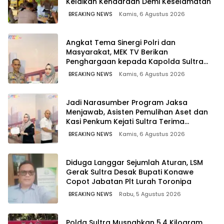
Kelaikan Kendaraan Demi Keselamatan
BREAKING NEWS
Kamis, 6 Agustus 2026
Angkat Tema Sinergi Polri dan
Masyarakat, MEK TV Berikan
Penghargaan kepada Kapolda Sultra
melalui Kabid Humas
BREAKING NEWS
Kamis, 6 Agustus 2026
Jadi Narasumber Program Jaksa
Menjawab, Asisten Pemulihan Aset dan
Kasi Penkum Kejati Sultra Terima
Penghargaan dari Komisaris MEK TV
BREAKING NEWS
Kamis, 6 Agustus 2026
Diduga Langgar Sejumlah Aturan, LSM
Gerak Sultra Desak Bupati Konawe
Copot Jabatan Plt Lurah Toronipa
BREAKING NEWS
Rabu, 5 Agustus 2026
Polda Sultra Musnahkan 5,4 Kilogram