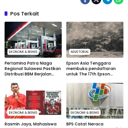
Pos Terkait
EKONOMI & BISNIS
ADVETORIAL
Pertamina Patra Niaga
Epson Asia Tenggara
Regional Sulawesi Pastikan
membuka pendaftaran
Distribusi BBM Berjalan
untuk The 17th Epson
Aman dan Lancar di
International Pano Awards
Seluruh Wilayah Sulawesi
2026
EKONOMI & BISNIS
EKONOMI & BISNIS
Rasmin Jaya, Mahasiswa
BPS Catat Neraca