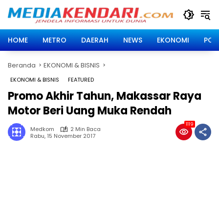
Langsung
ke
konten
HOME
METRO
DAERAH
NEWS
EKONOMI
POLI
Beranda
EKONOMI & BISNIS
EKONOMI & BISNIS
FEATURED
Promo Akhir Tahun, Makassar Raya
Motor Beri Uang Muka Rendah
1119
Medkom
2 Min Baca
Rabu, 15 November 2017