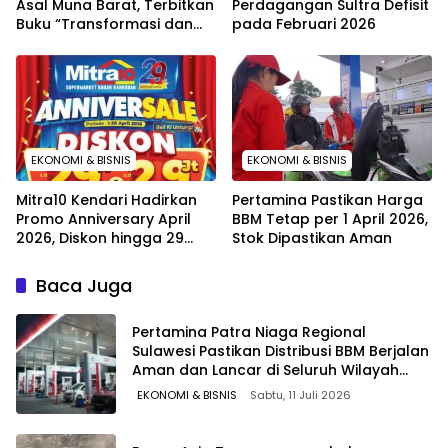
Asal Muna Barat, Terbitkan
Perdagangan Sultra Defisit
Buku “Transformasi dan
pada Februari 2026
Wacana di Era Distrupsi”
EKONOMI & BISNIS
EKONOMI & BISNIS
Mitra10 Kendari Hadirkan
Pertamina Pastikan Harga
Promo Anniversary April
BBM Tetap per 1 April 2026,
2026, Diskon hingga 29
Stok Dipastikan Aman
Persen dan Hadiah
Langsung
Baca Juga
Pertamina Patra Niaga Regional
Sulawesi Pastikan Distribusi BBM Berjalan
Aman dan Lancar di Seluruh Wilayah
Sulawesi
EKONOMI & BISNIS
Sabtu, 11 Juli 2026