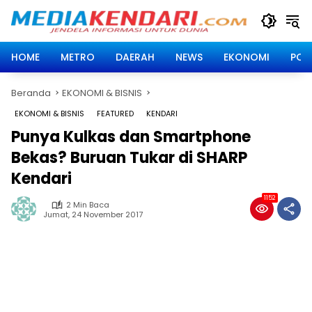
Langsung
ke
konten
HOME
METRO
DAERAH
NEWS
EKONOMI
POLI
Beranda
EKONOMI & BISNIS
EKONOMI & BISNIS
FEATURED
KENDARI
Punya Kulkas dan Smartphone
Bekas? Buruan Tukar di SHARP
Kendari
1152
2 Min Baca
Jumat, 24 November 2017