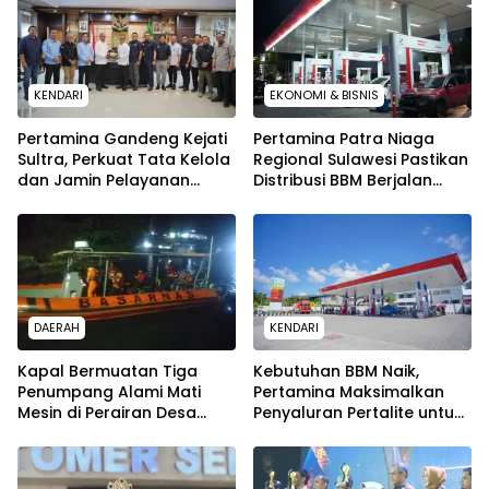
KENDARI
EKONOMI & BISNIS
Pertamina Gandeng Kejati
Pertamina Patra Niaga
Sultra, Perkuat Tata Kelola
Regional Sulawesi Pastikan
dan Jamin Pelayanan
Distribusi BBM Berjalan
Energi untuk Masyarakat
Aman dan Lancar di
Seluruh Wilayah Sulawesi
DAERAH
KENDARI
Kapal Bermuatan Tiga
Kebutuhan BBM Naik,
Penumpang Alami Mati
Pertamina Maksimalkan
Mesin di Perairan Desa
Penyaluran Pertalite untuk
Kokapi, Tim SAR Kendari
Warga Kota Kendari
Dikerahkan