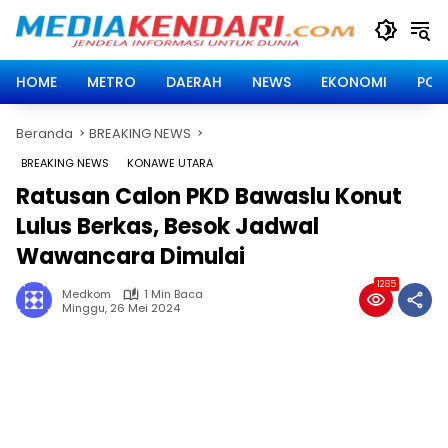
Langsung
ke
konten
HOME
METRO
DAERAH
NEWS
EKONOMI
POLI
Beranda
BREAKING NEWS
BREAKING NEWS
KONAWE UTARA
Ratusan Calon PKD Bawaslu Konut
Lulus Berkas, Besok Jadwal
Wawancara Dimulai
1285
Medkom
1 Min Baca
Minggu, 26 Mei 2024