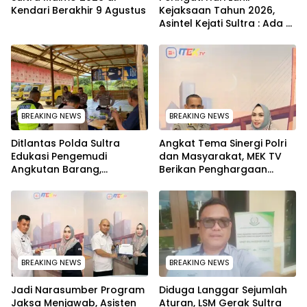
Kendari Berakhir 9 Agustus
Kejaksaan Tahun 2026,
Asintel Kejati Sultra : Ada
Tauziah Ustad Das’ad Latif
sampai Adhyaksa Run
BREAKING NEWS
BREAKING NEWS
Ditlantas Polda Sultra
Angkat Tema Sinergi Polri
Edukasi Pengemudi
dan Masyarakat, MEK TV
Angkutan Barang,
Berikan Penghargaan
Tekankan Kelaikan
kepada Kapolda Sultra
Kendaraan Demi
melalui Kabid Humas
Keselamatan
BREAKING NEWS
BREAKING NEWS
Jadi Narasumber Program
Diduga Langgar Sejumlah
Jaksa Menjawab, Asisten
Aturan, LSM Gerak Sultra