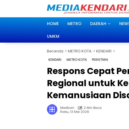
Langsung
ke
konten
HOME
METRO
DAERAH
NEW
UMKM
Beranda
METRO KOTA
KENDARI
KENDARI
METRO KOTA
PERISTIWA
Respons Cepat Pe
Regional untuk K
Kemanusiaan Dis
Medkom
2 Min Baca
Rabu, 13 Mei 2026