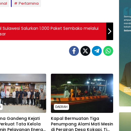
onal
Pertamina
l Sulawesi Salurkan 1.000 Paket Sembako melalui
sar
I
DAERAH
ina Gandeng Kejati
Kapal Bermuatan Tiga
 Perkuat Tata Kelola
Penumpang Alami Mati Mesin
in Pelayanan Energi
di Perairan Desa Kokapi, Tim