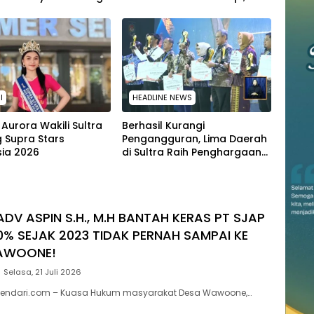
Masyarakat
SAR Kendari Dikerahkan
I
HEADLINE NEWS
Aurora Wakili Sultra
Berhasil Kurangi
g Supra Stars
Pengangguran, Lima Daerah
sia 2026
di Sultra Raih Penghargaan
dari Kemendagri
ADV ASPIN S.H., M.H BANTAH KERAS PT SJAP
0% SEJAK 2023 TIDAK PERNAH SAMPAI KE
AWOONE!
Selasa, 21 Juli 2026
endari.com – Kuasa Hukum masyarakat Desa Wawoone,…