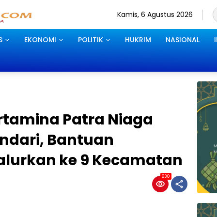
Kamis, 6 Agustus 2026
S
EKONOMI
POLITIK
HUKRIM
NASIONAL
rtamina Patra Niaga
endari, Bantuan
alurkan ke 9 Kecamatan
830