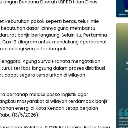
ulangan Bencana Daerah (BPBD) dan Dinas
t kebutuhan pokok seperti beras, telur, mie
ah kebutuhan dasar lainnya guna membantu
urat banjir berlangsung. Selain itu, Pertamina
t Gas 12 kilogram untuk mendukung operasional
anan bagi warga terdampak.
i Tenggara, Agung Surya Pranata mengatakan
turut terlibat langsung dalam proses distribusi
 dapat segera tersalurkan di wilayah
a bertahap melalui posko logistik agar
jangkau masyarakat di wilayah terdampak banjir.
yanan energi di Kota Kendari tetap berjalan
 Rabu (13/5/2026).
ication, Relation, & CSR Pertamina Patra Niaga