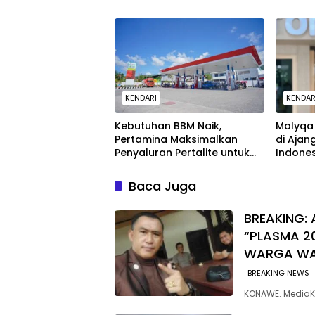
TIDAK PERNAH SAMPAI KE
untuk 
WARGA WAWOONE!
KENDARI
KENDAR
Kebutuhan BBM Naik,
Malyqa 
Pertamina Maksimalkan
di Ajan
Penyaluran Pertalite untuk
Indone
Warga Kota Kendari
Baca Juga
BREAKING: 
“PLASMA 2
WARGA W
BREAKING NEWS
KONAWE. MediaK