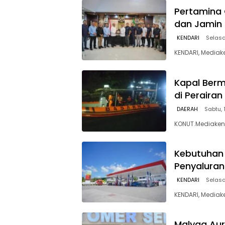
Pertamina 
dan Jamin 
KENDARI
Selasa
KENDARI, Mediak
Kapal Berm
di Peraira
DAERAH
Sabtu, 
KONUT.Mediakend
Kebutuhan 
Penyaluran
KENDARI
Selasa
KENDARI, Mediak
Malyqa Auro