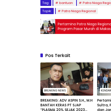
Tag:
bantuan
Patra Niaga Regi
Topik:
Patra Niaga Regional
Pertamina Patra Niaga Regiona
Program Pasar Murah di Makas
Pos Terkait
BREAKING NEWS
KENDAR
BREAKING: ADV ASPIN S.H., M.H
Pertam
BANTAH KERAS PT SJAP
Sultra,
“PLASMA 20% SEJAK 2023
dan Jam