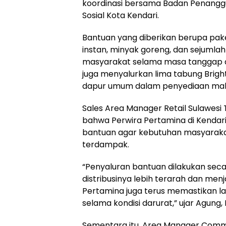
koordinasi bersama Badan Penangg
Sosial Kota Kendari.
Bantuan yang diberikan berupa pake
instan, minyak goreng, dan sejuml
masyarakat selama masa tanggap dar
juga menyalurkan lima tabung Brigh
dapur umum dalam penyediaan mak
Sales Area Manager Retail Sulawes
bahwa Perwira Pertamina di Kendari 
bantuan agar kebutuhan masyarakat
terdampak.
“Penyaluran bantuan dilakukan secar
distribusinya lebih terarah dan men
Pertamina juga terus memastikan la
selama kondisi darurat,” ujar Agung,
Sementara itu, Area Manager Commun