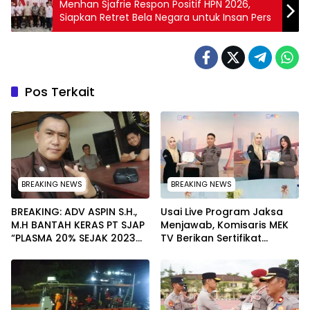
Menhan Sjafrie Respon Positif HPN 2026,
Siapkan Retret Bela Negara untuk Insan Pers
Pos Terkait
BREAKING NEWS
BREAKING NEWS
BREAKING: ADV ASPIN S.H.,
Usai Live Program Jaksa
M.H BANTAH KERAS PT SJAP
Menjawab, Komisaris MEK
“PLASMA 20% SEJAK 2023
TV Berikan Sertifikat
TIDAK PERNAH SAMPAI KE
Penghargaan ke Jaksa
WARGA WAWOONE!
Kejari Muna