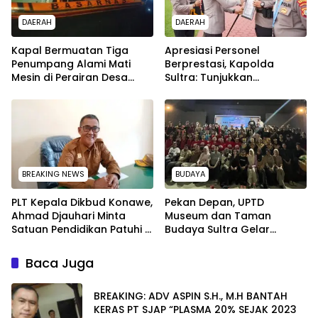
DAERAH
DAERAH
Kapal Bermuatan Tiga
Apresiasi Personel
Penumpang Alami Mati
Berprestasi, Kapolda
Mesin di Perairan Desa
Sultra: Tunjukkan
Kokapi, Tim SAR Kendari
Kompetensi Terbaik untuk
Dikerahkan
Masyarakat
BREAKING NEWS
BUDAYA
PLT Kepala Dikbud Konawe,
Pekan Depan, UPTD
Ahmad Djauhari Minta
Museum dan Taman
Satuan Pendidikan Patuhi 7
Budaya Sultra Gelar
Poin Ini saat SPMB
Workshop Seni Perfilman
dan Seni Rupa
Baca Juga
BREAKING: ADV ASPIN S.H., M.H BANTAH
KERAS PT SJAP “PLASMA 20% SEJAK 2023