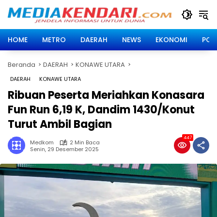
Langsung
ke
konten
HOME
METRO
DAERAH
NEWS
EKONOMI
POLI
Beranda
DAERAH
KONAWE UTARA
DAERAH
KONAWE UTARA
Ribuan Peserta Meriahkan Konasara
Fun Run 6,19 K, Dandim 1430/Konut
Turut Ambil Bagian
447
Medkom
2 Min Baca
Senin, 29 Desember 2025