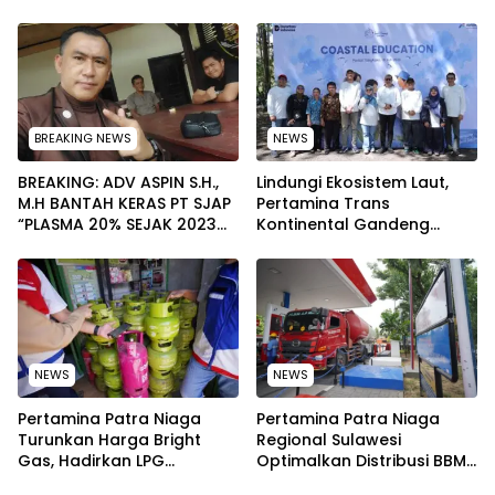
Pengurus Melakukan
pada Peringatan Hari Anak
Secara Rutin dan
Nasional 2026
Menyeluruh
BREAKING NEWS
NEWS
BREAKING: ADV ASPIN S.H.,
Lindungi Ekosistem Laut,
M.H BANTAH KERAS PT SJAP
Pertamina Trans
“PLASMA 20% SEJAK 2023
Kontinental Gandeng
TIDAK PERNAH SAMPAI KE
Elemen Masyarakat Jaga
WARGA WAWOONE!
Kebersihan Pantai di
Bitung, Sulawesi
NEWS
NEWS
Pertamina Patra Niaga
Pertamina Patra Niaga
Turunkan Harga Bright
Regional Sulawesi
Gas, Hadirkan LPG
Optimalkan Distribusi BBM
Berkualitas dengan Harga
untuk Jaga Kelancaran