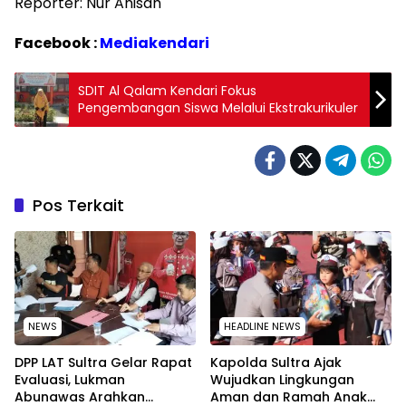
Reporter: Nur Anisah
Facebook :
Mediakendari
SDIT Al Qalam Kendari Fokus
Pengembangan Siswa Melalui Ekstrakurikuler
Pos Terkait
NEWS
HEADLINE NEWS
‎DPP LAT Sultra Gelar Rapat
Kapolda Sultra Ajak
Evaluasi, Lukman
Wujudkan Lingkungan
Abunawas Arahkan
Aman dan Ramah Anak