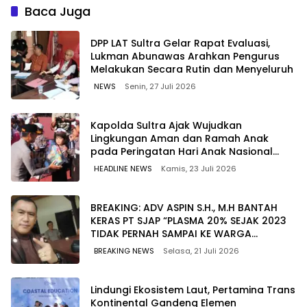
Lebih Kompetitif
Pasokan Energi di Seluruh
Baca Juga
Wilayah Sulawesi
‎DPP LAT Sultra Gelar Rapat Evaluasi,
Lukman Abunawas Arahkan Pengurus
Melakukan Secara Rutin dan Menyeluruh
NEWS
Senin, 27 Juli 2026
Kapolda Sultra Ajak Wujudkan
Lingkungan Aman dan Ramah Anak
pada Peringatan Hari Anak Nasional
2026
HEADLINE NEWS
Kamis, 23 Juli 2026
BREAKING: ADV ASPIN S.H., M.H BANTAH
KERAS PT SJAP “PLASMA 20% SEJAK 2023
TIDAK PERNAH SAMPAI KE WARGA
WAWOONE!
BREAKING NEWS
Selasa, 21 Juli 2026
Lindungi Ekosistem Laut, Pertamina Trans
Kontinental Gandeng Elemen