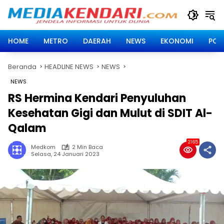
Langsung
ke
konten
HOME
METRO
DAERAH
NEWS
EKONOMI
POLI
Beranda
HEADLINE NEWS
NEWS
NEWS
RS Hermina Kendari Penyuluhan
Kesehatan Gigi dan Mulut di SDIT Al-
Qalam
2165
Medkom
2 Min Baca
Selasa, 24 Januari 2023