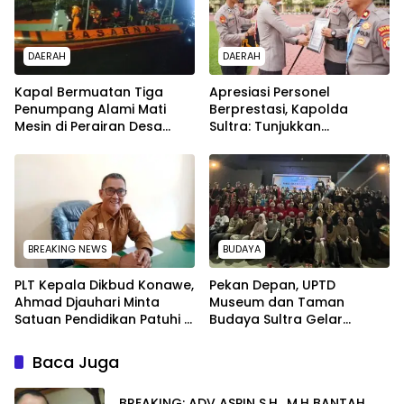
DAERAH
DAERAH
Kapal Bermuatan Tiga
Apresiasi Personel
Penumpang Alami Mati
Berprestasi, Kapolda
Mesin di Perairan Desa
Sultra: Tunjukkan
Kokapi, Tim SAR Kendari
Kompetensi Terbaik untuk
Dikerahkan
Masyarakat
BREAKING NEWS
BUDAYA
PLT Kepala Dikbud Konawe,
Pekan Depan, UPTD
Ahmad Djauhari Minta
Museum dan Taman
Satuan Pendidikan Patuhi 7
Budaya Sultra Gelar
Poin Ini saat SPMB
Workshop Seni Perfilman
dan Seni Rupa
Baca Juga
BREAKING: ADV ASPIN S.H., M.H BANTAH