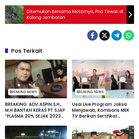
Ditemukan Bersama Motornya, Pria Tewas di
Kolong Jembatan
Pos Terkait
BREAKING NEWS
BREAKING NEWS
BREAKING: ADV ASPIN S.H.,
Usai Live Program Jaksa
M.H BANTAH KERAS PT SJAP
Menjawab, Komisaris MEK
“PLASMA 20% SEJAK 2023
TV Berikan Sertifikat
TIDAK PERNAH SAMPAI KE
Penghargaan ke Jaksa
WARGA WAWOONE!
Kejari Muna