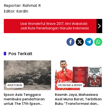
Reporter: Rahmat R
Editor: Kardin
Usai Wonderful Wave 2017, Kini Wakatobi
Jadi Rute Penerbangan Garuda Indonesia
Pos Terkait
ADVETORIAL
EKONOMI & BISNIS
Epson Asia Tenggara
Rasmin Jaya, Mahasiswa
membuka pendaftaran
Asal Muna Barat, Terbitkan
untuk The 17th Epson
Buku “Transformasi dan