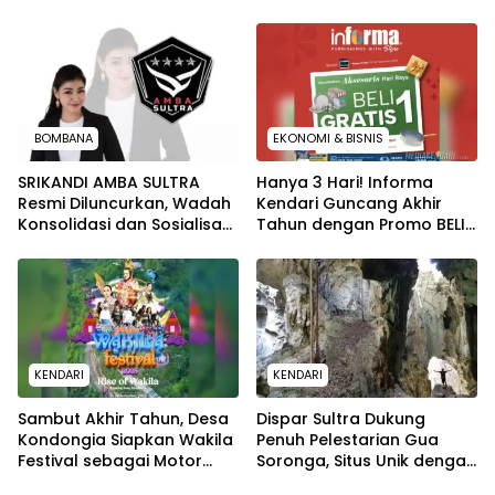
International Pano Awards
Wacana di Era Distrupsi”
2026
BOMBANA
EKONOMI & BISNIS
SRIKANDI AMBA SULTRA
Hanya 3 Hari! Informa
Resmi Diluncurkan, Wadah
Kendari Guncang Akhir
Konsolidasi dan Sosialisasi
Tahun dengan Promo BELI 1
Kelembagaan di Sulawesi
GRATIS 1
Tenggara
KENDARI
KENDARI
Sambut Akhir Tahun, Desa
Dispar Sultra Dukung
Kondongia Siapkan Wakila
Penuh Pelestarian Gua
Festival sebagai Motor
Soronga, Situs Unik dengan
Ekonomi Baru
Peti Kayu Purba