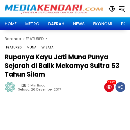
Langsung
ke
konten
HOME
METRO
DAERAH
NEWS
EKONOMI
POLI
Beranda
FEATURED
FEATURED
MUNA
WISATA
Rupanya Kayu Jati Muna Punya
Sejarah di Balik Mekarnya Sultra 53
Tahun Silam
2925
3 Min Baca
Selasa, 26 Desember 2017