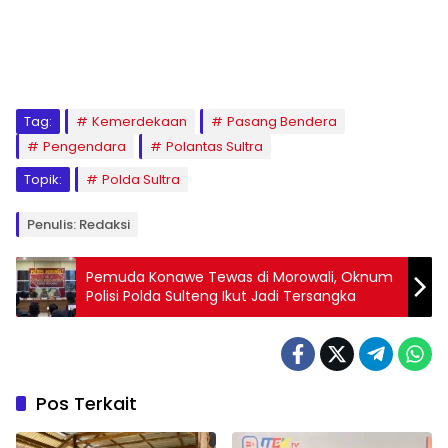
Tag:
Kemerdekaan
Pasang Bendera
Pengendara
Polantas Sultra
Topik:
Polda Sultra
Penulis: Redaksi
Pemuda Konawe Tewas di Morowali, Oknum
Polisi Polda Sulteng Ikut Jadi Tersangka
Pos Terkait