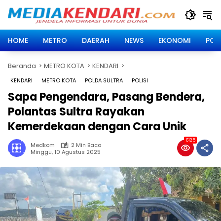
Langsung
ke
konten
HOME
METRO
DAERAH
NEWS
EKONOMI
POLI
Beranda
METRO KOTA
KENDARI
KENDARI
METRO KOTA
POLDA SULTRA
POLISI
Sapa Pengendara, Pasang Bendera,
Polantas Sultra Rayakan
Kemerdekaan dengan Cara Unik
6125
Medkom
2 Min Baca
Minggu, 10 Agustus 2025