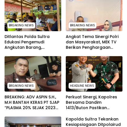
BREAKING NEWS
BREAKING NEWS
Ditlantas Polda Sultra
Angkat Tema Sinergi Polri
Edukasi Pengemudi
dan Masyarakat, MEK TV
Angkutan Barang,
Berikan Penghargaan
Tekankan Kelaikan
kepada Kapolda Sultra
Kendaraan Demi
melalui Kabid Humas
Keselamatan
BREAKING NEWS
HEADLINE NEWS
BREAKING: ADV ASPIN S.H.,
Perkuat Sinergi, Kapolres
M.H BANTAH KERAS PT SJAP
Bersama Dandim
“PLASMA 20% SEJAK 2023
1413/Buton Pastikan
TIDAK PERNAH SAMPAI KE
Solidaritas Institusi Tetap
WARGA WAWOONE!
Terjaga
Kapolda Sultra Tekankan
Kesiapsiagaan Ditpolairud