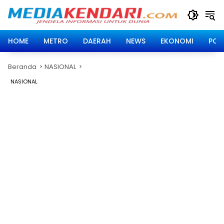
Langsung
ke
konten
HOME
METRO
DAERAH
NEWS
EKONOMI
POLI
Beranda
NASIONAL
NASIONAL