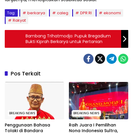
Tag:
berkarya
caleg
DPR RI
ekonomi
Rakyat
Bambang Trihatmodjo: Pupuk Bregadium
Bukti Kiprah Berkarya untuk Pertanian
Pos Terkait
BREAKING NEWS
BREAKING NEWS
Penggunaan Bahasa
‎Raih Juara I Pemilihan
Tolaki di Bandara
Nona Indonesia Sultra,