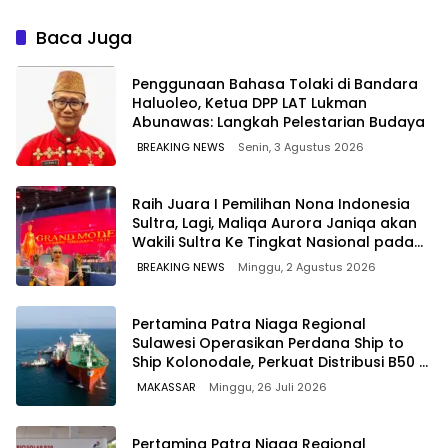
TIDAK PERNAH SAMPAI KE
Pemeriksaan Calon
WARGA WAWOONE!
Tersangka Tetap Sah
Baca Juga
Secara Hukum
Penggunaan Bahasa Tolaki di Bandara
Haluoleo, Ketua DPP LAT Lukman
Abunawas: Langkah Pelestarian Budaya
BREAKING NEWS
Senin, 3 Agustus 2026
‎Raih Juara I Pemilihan Nona Indonesia
Sultra, Lagi, Maliqa Aurora Janiqa akan
Wakili Sultra Ke Tingkat Nasional pada
Pemilihan NONA Indonesia
BREAKING NEWS
Minggu, 2 Agustus 2026
Pertamina Patra Niaga Regional
Sulawesi Operasikan Perdana Ship to
Ship Kolonodale, Perkuat Distribusi B50 di
Kawasan Timur Sulawesi
MAKASSAR
Minggu, 26 Juli 2026
Pertamina Patra Niaga Regional