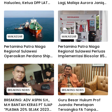
Haluoleo, Ketua DPP LAT
Lagi, Maliqa Aurora Janiqa
Lukman Abunawas:
akan Wakili Sultra Ke
Langkah Pelestarian
Tingkat Nasional pada
Budaya
Pemilihan NONA Indonesia
MAKASSAR
MAKASSAR
Pertamina Patra Niaga
Pertamina Patra Niaga
Regional Sulawesi
Regional Sulawesi Perluas
Operasikan Perdana Ship
Implementasi Biosolar B50,
to Ship Kolonodale,
Kini Telah Tersalurkan di
Perkuat Distribusi B50 di
590 SPBU
Kawasan Timur Sulawesi
BREAKING NEWS
BREAKING NEWS
BREAKING: ADV ASPIN S.H.,
Guru Besar Hukum Prof
M.H BANTAH KERAS PT SJAP
Juanda: Penetapan
“PLASMA 20% SEJAK 2023
Tersangka FA Tanpa