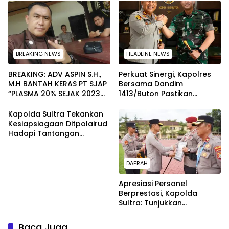
Kendaraan Demi
melalui Kabid Humas
Keselamatan
BREAKING NEWS
HEADLINE NEWS
BREAKING: ADV ASPIN S.H.,
Perkuat Sinergi, Kapolres
M.H BANTAH KERAS PT SJAP
Bersama Dandim
“PLASMA 20% SEJAK 2023
1413/Buton Pastikan
TIDAK PERNAH SAMPAI KE
Solidaritas Institusi Tetap
WARGA WAWOONE!
Terjaga
Kapolda Sultra Tekankan
Kesiapsiagaan Ditpolairud
Hadapi Tantangan
Perairan
DAERAH
Apresiasi Personel
Berprestasi, Kapolda
Sultra: Tunjukkan
Kompetensi Terbaik untuk
Masyarakat
Baca Juga