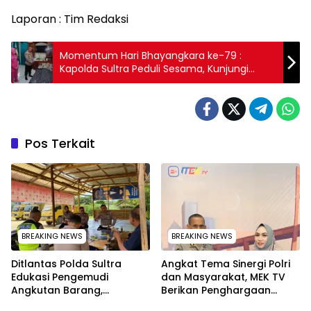
Laporan : Tim Redaksi
Momentum Hari Bhayangkara ke-79 :
Kapolda Sultra Peduli Sesama, Kunjungi
Personel dan Purnawirawan Sakit
Pos Terkait
BREAKING NEWS
BREAKING NEWS
Ditlantas Polda Sultra
Angkat Tema Sinergi Polri
Edukasi Pengemudi
dan Masyarakat, MEK TV
Angkutan Barang,
Berikan Penghargaan
Tekankan Kelaikan
kepada Kapolda Sultra