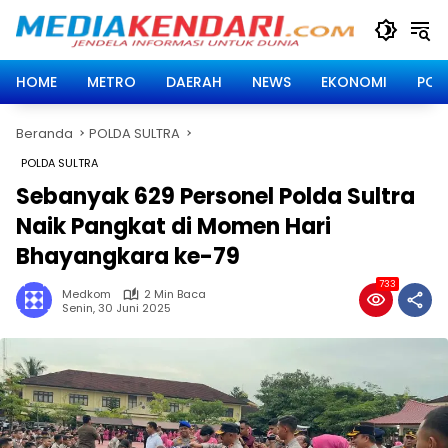
Langsung
ke
konten
HOME
METRO
DAERAH
NEWS
EKONOMI
POLI
Beranda
POLDA SULTRA
POLDA SULTRA
Sebanyak 629 Personel Polda Sultra
Naik Pangkat di Momen Hari
Bhayangkara ke-79
733
Medkom
2 Min Baca
Senin, 30 Juni 2025