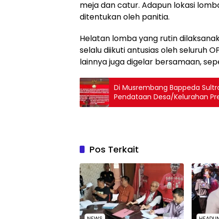
meja dan catur. Adapun lokasi lomba
ditentukan oleh panitia.
Helatan lomba yang rutin dilaksanak
selalu diikuti antusias oleh seluruh
lainnya juga digelar bersamaan, sepe
Di Musrembang Bappeda Sultra
Pendataan Desa/Kelurahan Pres
Pos Terkait
NEWS
HEADLI