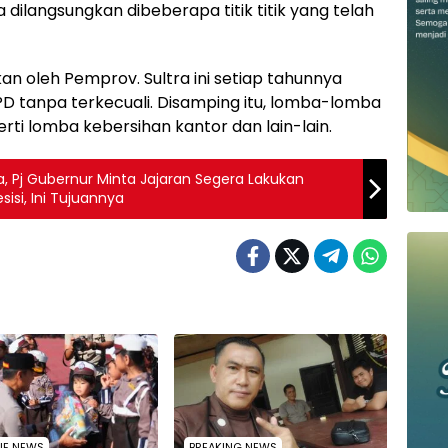
 dilangsungkan dibeberapa titik titik yang telah
an oleh Pemprov. Sultra ini setiap tahunnya
 OPD tanpa terkecuali. Disamping itu, lomba-lomba
rti lomba kebersihan kantor dan lain-lain.
, Pj Gubernur Minta Jajaran Segera Lakukan
isi, Ini Tujuannya
NE NEWS
BREAKING NEWS