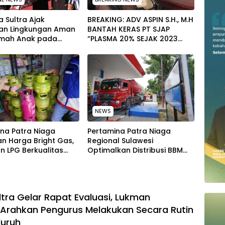
 Sultra Ajak
BREAKING: ADV ASPIN S.H., M.H
an Lingkungan Aman
BANTAH KERAS PT SJAP
mah Anak pada
“PLASMA 20% SEJAK 2023
tan Hari Anak
TIDAK PERNAH SAMPAI KE
al 2026
WARGA WAWOONE!
NEWS
na Patra Niaga
Pertamina Patra Niaga
n Harga Bright Gas,
Regional Sulawesi
n LPG Berkualitas
Optimalkan Distribusi BBM
 Harga Lebih
untuk Jaga Kelancaran
tif
Pasokan Energi di Seluruh
Wilayah Sulawesi
ltra Gelar Rapat Evaluasi, Lukman
Arahkan Pengurus Melakukan Secara Rutin
luruh