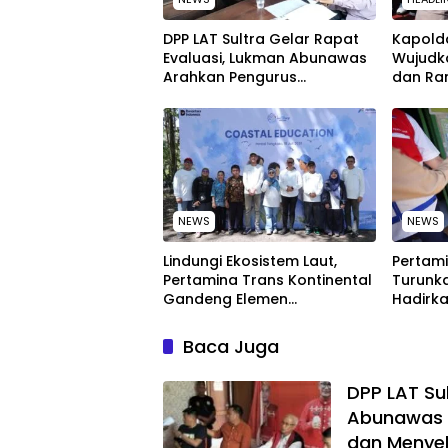
‎DPP LAT Sultra Gelar Rapat
Kapolda
Evaluasi, Lukman Abunawas
Wujudk
Arahkan Pengurus
dan Ra
Melakukan Secara Rutin dan
Peringa
Menyeluruh
Nasion
NEWS
NEWS
Lindungi Ekosistem Laut,
Pertami
Pertamina Trans Kontinental
Turunka
Gandeng Elemen
Hadirka
Masyarakat Jaga
dengan
Kebersihan Pantai di Bitung,
Kompeti
Baca Juga
Sulawesi
‎DPP LAT Su
Abunawas 
dan Menye