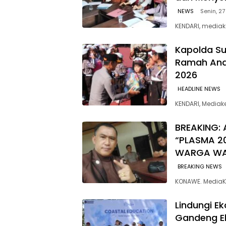
NEWS
Senin, 27
KENDARI, mediak
Kapolda Su
Ramah Anak
2026
HEADLINE NEWS
KENDARI, Media
BREAKING: 
“PLASMA 2
WARGA W
BREAKING NEWS
KONAWE. MediaK
Lindungi E
Gandeng E