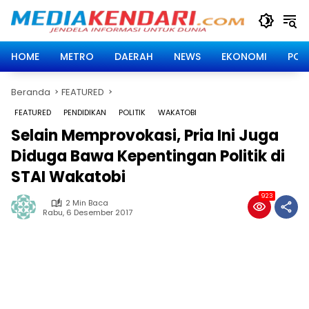
Langsung
ke
konten
HOME
METRO
DAERAH
NEWS
EKONOMI
POLI
Beranda
FEATURED
FEATURED
PENDIDIKAN
POLITIK
WAKATOBI
Selain Memprovokasi, Pria Ini Juga
Diduga Bawa Kepentingan Politik di
STAI Wakatobi
923
2 Min Baca
Rabu, 6 Desember 2017