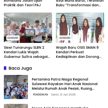
Bombana Jalani Ujian
Asal Muna Barat, Terbitkan
Praktik dan Teori PAJ
Buku “Transformasi dan
Wacana di Era Distrupsi”
KENDARI
KENDARI
Siswi Tunarungu SLBN 2
Wajah Baru OSIS SMAN 9
Kendari Lukis Wajah
Kendari Perkuat
Gubernur Sultra sebagai
Kedisiplinan dan Dorong
Hadiah Ulang Tahun
Kreativitas Siswa
Baca Juga
Pertamina Patra Niaga Regional
Sulawesi Rayakan Hari Anak Nasional
Melalui Rumah Anak Pesisir, Ruang
Tumbuh Generasi Penjaga Pesisir
PENDIDIKAN
Senin, 13 Juli 2026