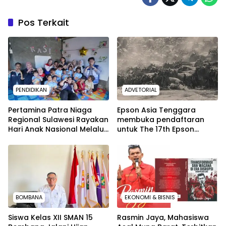
Pos Terkait
PENDIDIKAN
ADVETORIAL
Pertamina Patra Niaga
Epson Asia Tenggara
Regional Sulawesi Rayakan
membuka pendaftaran
Hari Anak Nasional Melalui
untuk The 17th Epson
Rumah Anak Pesisir, Ruang
International Pano Awards
Tumbuh Generasi Penjaga
2026
Pesisir
BOMBANA
EKONOMI & BISNIS
Siswa Kelas XII SMAN 15
Rasmin Jaya, Mahasiswa