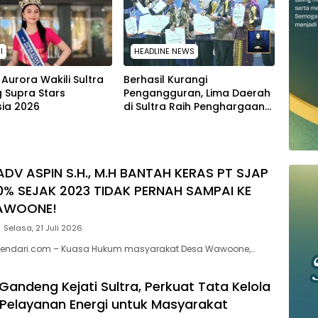
I
HEADLINE NEWS
Aurora Wakili Sultra
Berhasil Kurangi
g Supra Stars
Pengangguran, Lima Daerah
sia 2026
di Sultra Raih Penghargaan
dari Kemendagri
ADV ASPIN S.H., M.H BANTAH KERAS PT SJAP
0% SEJAK 2023 TIDAK PERNAH SAMPAI KE
AWOONE!
Selasa, 21 Juli 2026
endari.com – Kuasa Hukum masyarakat Desa Wawoone,…
Gandeng Kejati Sultra, Perkuat Tata Kelola
Pelayanan Energi untuk Masyarakat