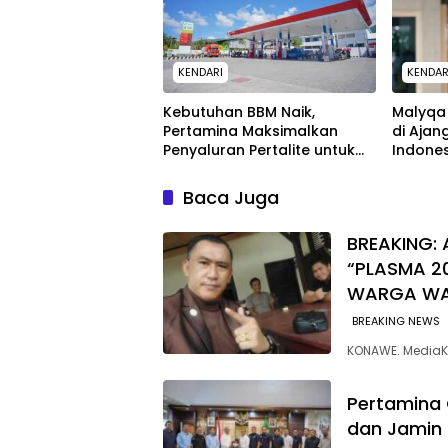
KENDARI
KENDAR
Kebutuhan BBM Naik,
Malyqa 
Pertamina Maksimalkan
di Ajan
Penyaluran Pertalite untuk
Indone
Warga Kota Kendari
Baca Juga
BREAKING: 
“PLASMA 2
WARGA W
BREAKING NEWS
KONAWE. MediaK
Pertamina 
dan Jamin 