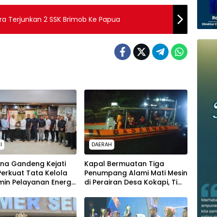
ra Terjunkan 2 SSK Brimob Ke Papua
I
DAERAH
ina Gandeng Kejati
Kapal Bermuatan Tiga
 Perkuat Tata Kelola
Penumpang Alami Mati Mesin
in Pelayanan Energi
di Perairan Desa Kokapi, Tim
Masyarakat
SAR Kendari Dikerahkan