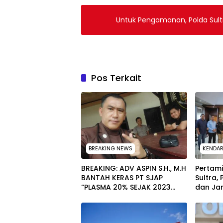
Untuk Pengamanan, Polda Sult
Pos Terkait
BREAKING NEWS
KENDAR
BREAKING: ADV ASPIN S.H., M.H
Pertam
BANTAH KERAS PT SJAP
Sultra,
“PLASMA 20% SEJAK 2023
dan Jam
TIDAK PERNAH SAMPAI KE
untuk 
WARGA WAWOONE!