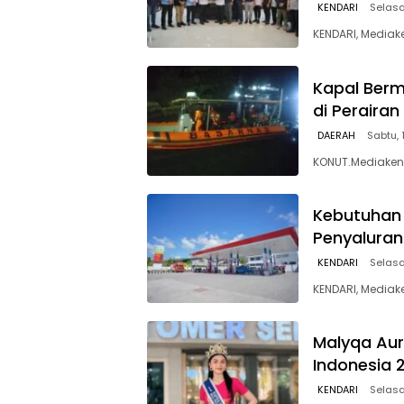
KENDARI
Selasa
KENDARI, Mediak
Kapal Berm
di Peraira
DAERAH
Sabtu, 
KONUT.Mediakend
Kebutuhan 
Penyaluran
KENDARI
Selasa
KENDARI, Mediak
Malyqa Auro
Indonesia 
KENDARI
Selasa