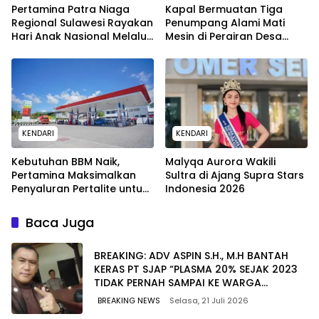
Pertamina Patra Niaga
Kapal Bermuatan Tiga
Regional Sulawesi Rayakan
Penumpang Alami Mati
Hari Anak Nasional Melalui
Mesin di Perairan Desa
Rumah Anak Pesisir, Ruang
Kokapi, Tim SAR Kendari
Tumbuh Generasi Penjaga
Dikerahkan
Pesisir
KENDARI
KENDARI
Kebutuhan BBM Naik,
Malyqa Aurora Wakili
Pertamina Maksimalkan
Sultra di Ajang Supra Stars
Penyaluran Pertalite untuk
Indonesia 2026
Warga Kota Kendari
Baca Juga
BREAKING: ADV ASPIN S.H., M.H BANTAH
KERAS PT SJAP “PLASMA 20% SEJAK 2023
TIDAK PERNAH SAMPAI KE WARGA
WAWOONE!
BREAKING NEWS
Selasa, 21 Juli 2026