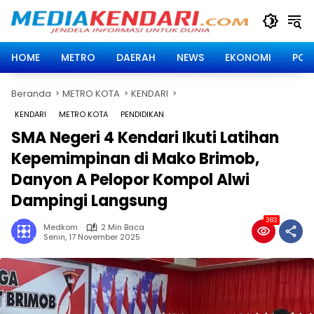
Langsung
ke
konten
HOME
METRO
DAERAH
NEWS
EKONOMI
POLI
Beranda
METRO KOTA
KENDARI
KENDARI
METRO KOTA
PENDIDIKAN
SMA Negeri 4 Kendari Ikuti Latihan
Kepemimpinan di Mako Brimob,
Danyon A Pelopor Kompol Alwi
Dampingi Langsung
383
Medkom
2 Min Baca
Senin, 17 November 2025