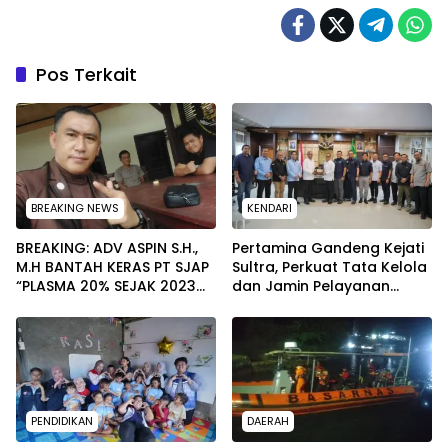
Pos Terkait
BREAKING NEWS
KENDARI
BREAKING: ADV ASPIN S.H.,
Pertamina Gandeng Kejati
M.H BANTAH KERAS PT SJAP
Sultra, Perkuat Tata Kelola
“PLASMA 20% SEJAK 2023
dan Jamin Pelayanan
TIDAK PERNAH SAMPAI KE
Energi untuk Masyarakat
WARGA WAWOONE!
PENDIDIKAN
DAERAH